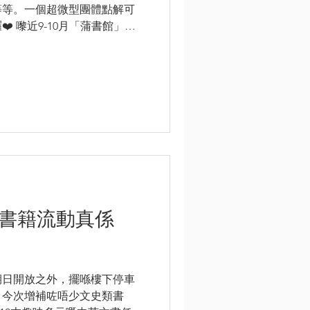
等等。一個超微型團體點解可
️ 嚟近9-10月「蒲書館」繼
閱讀風氣啦 . 如果你... ✨
館有想象；...
期日開放之外，擺喺樓下停車
啦！今次增補咗唔少文史類書