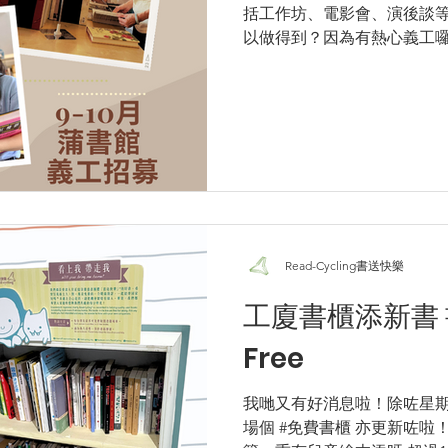
括工作坊、電影會、演後談
以做得到？因為有熱心義工囉❤
續周四至日開放，一齊同我哋推廣
對營運書店有興趣，對社區圖書
Read-Cycling書送快樂
工廈書櫃添新書 書籍流動真係
Free
我哋又有好消息啦！除咗星
場個 #免費書櫃 亦更新咗