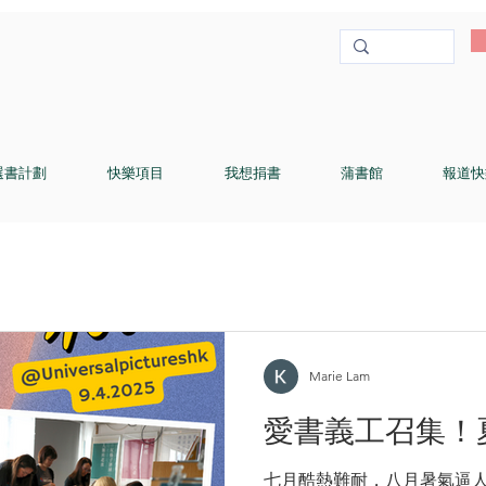
選書計劃
快樂項目
我想捐書
蒲書館
報道快
Marie Lam
愛書義工召集！
七月酷熱難耐，八月暑氣逼