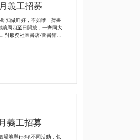
2月義工招募
果唔知做咩好，不如嚟「蒲書
繼續周四至日開放，一齊同大
... 對服務社區書店/圖書館有
意有輕量的體力勞動；及 認同
綠色閱讀理念...
0月義工招募
個場地舉行8項不同活動，包