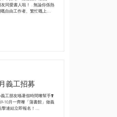
書朋友同愛書人啦！ . 無論你係熱
間嘅自由工作者、繁忙嘅上班
要奉獻半日時間到「蒲書館」
就足以令每位訪客感受到書本
0月義工招募
義工朋友喺暑假時間嚟幫手❣️
9-10月一齊嚟「蒲書館」做義
點擊連結立即報名！
zNBLvixbA . 如果你......