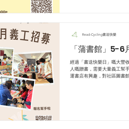
Read-Cycling書送快樂
「蒲書館」5-6
經過「書送快樂日」嘅大豐
人嘅贈書，需要大量義工幫手整頓
運書店有興趣，對社區圖書館
介意有輕量的體力勞動； 咁
上報名：https://docs.google.