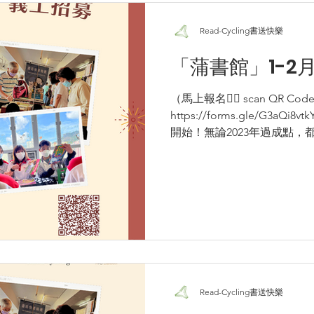
Read-Cycling書送快樂
「蒲書館」1-2
（馬上報名👉🏻 scan QR Cod
https://forms.gle/G3aQ
開始！無論2023年過成點
計畫，諗下新目標。咁就啱
🔭...
Read-Cycling書送快樂