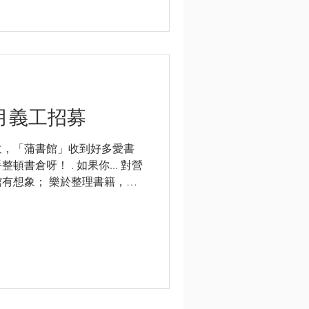
月義工招募
收，「蒲書館」收到好多愛書
書倉呀！ . 如果你... 對營
有想象； 樂於整理書籍，唔
就報名成為我哋嘅義工啦！馬
com/f...