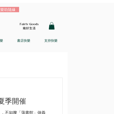
樂助隨緣
樂
書店快樂
支持快樂
夏季開催
人，不如嚟「蒲書館」做義