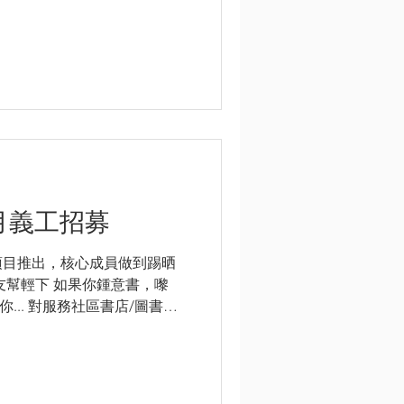
月義工招募
項目推出，核心成員做到踢晒
友幫輕下 如果你鍾意書，嚟
你... 對服務社區書店/圖書館
介意有輕量體力勞動；及 認同
綠色閱讀理念...