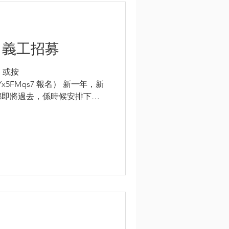
月義工招募
e 或按
i8vtkYx5FMqs7 報名） 新一年，新
，都即將過去，係時候安排下新
喇！望過嚟「蒲書館」呢邊吖