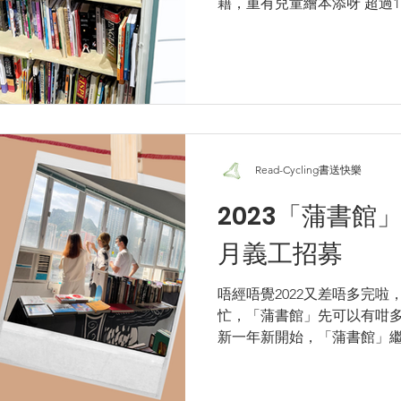
籍，重有兒童繪本添呀 超過
選擇！ . 書櫃放喺新蒲崗雙
廈 地下，得閒就去探下佢啦！ .
Read-Cycling書送快樂
2023「蒲書館」
月義工招募
唔經唔覺2022又差唔多完
忙，「蒲書館」先可以有咁多
新一年新開始，「蒲書館」繼
興趣幫手看檔、執書架同招待
褔團體嗎？ . 即刻報名啦:...