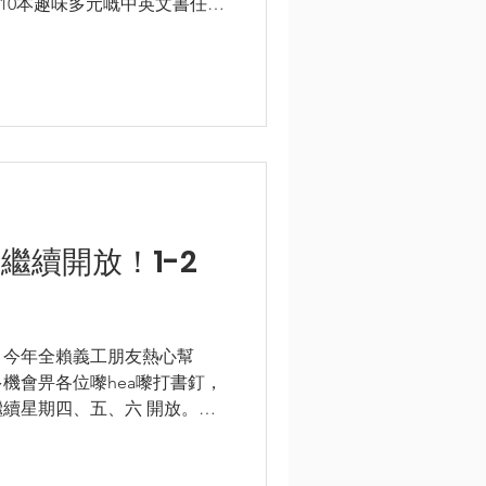
110本趣味多元嘅中英文書任君
喜街對住運動場嘅 #富德工業大
...
繼續開放！1-2
啦，今年全賴義工朋友熱心幫
機會畀各位嚟hea嚟打書釘，
續星期四、五、六 開放。有
參加社區轉贈計劃嘅學校/社