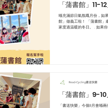
「蒲書館」11-1
喺充滿節日氣氛嘅月份，如
館」做義工啦！ 「蒲書館」
家度過温暖的冬日。 . 如果你
興趣； 樂於整理書籍，不介
「書送快樂」將舊書回流社區的
Read-Cycling書送快樂
「蒲書館」9-1
「書送快樂」今個8月會喺兩