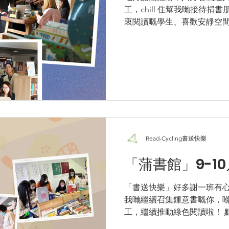
工，chill 住幫我哋接待捐
衷閱讀嘅學生、喜歡安靜空
族定係悠閒嘅退休人士，只
幫忙書本分類等後勤支援，
嘅魅力喇！...
Read-Cycling書送快樂
「蒲書館」9-1
「書送快樂」好多謝一班有心
我哋繼續召集鍾意書嘅你，喺
工，繼續推動綠色閱讀啦！ 
https://forms.gle/urvXdCMa