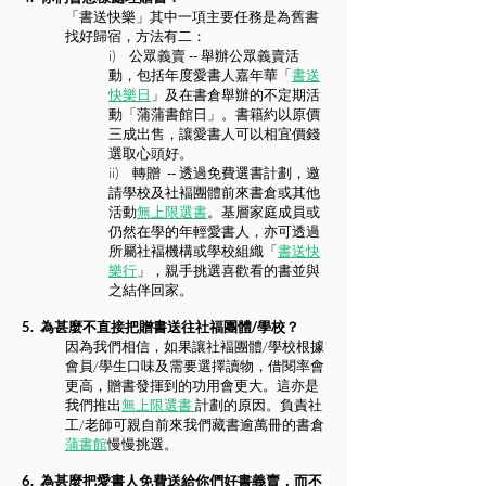
「書送快樂」其中一項主要任務是為舊書
找好歸宿，方法有二：
i) 公眾義賣 -- 舉辦公眾義賣活
動，包括年度愛書人嘉年華「
書送
快樂日
」及在書倉舉辦的不定期活
動「蒲蒲書館日」。書籍約以原價
三成出售，讓愛書人可以相宜價錢
選取心頭好。
ii) 轉贈 -- 透過免費選書計劃，邀
請學校及社褔團體前來書倉或其他
活動
無上限選書
。基層家庭成員或
仍然在學的年輕愛書人，亦可透過
所屬社褔機構或學校組織「
書送快
樂行
」，親手挑選喜歡看的書並與
之結伴回家。
5. 為甚麼不直接把贈書送往社福團體/學校？
因為我們相信，如果讓社褔團體/學校根據
會員/學生口味及需要選擇讀物，借閱率會
更高，贈書發揮到的功用會更大。這亦是
我們推出
無上限選書
計劃的原因。負責社
工/老師可親自前來我們藏書逾萬冊的書倉
蒲書館
慢慢挑選。
6. 為甚麼把愛書人免費送給你們好書義賣，而不