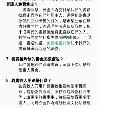
是讓人免費拿走？
「書送快樂」冀盡力為交付給我們的書籍
找真正喜歡它們的新主人。選擇把贈書以
原價約三成出售的目的，是希望公眾在無
盡好書面前，經過理性考慮知所取捨，把
未必需要的書籍留給真正喜歡它們的人。
​對於有需要的社褔團體/學校或個人，可透
過「書送快樂」
免費選書計劃
前來我們的
書倉挑選合心意的讀物。
7. 義賣後剩餘的書會怎樣處理？
​我們會把它們運返書倉，留待下次活動與
愛書人再會。
8. 義賣收入用途是什麼？
義賣收入乃用作舊書收集及轉贈項目經
費，包括物流搬運、庫存與包裝物料開支
等，讓更多好書重生，接觸及培育更多愛
書人。同時亦會作為籌辦社區文化活動經
費。
9. 書倉蒲書館是否恆常開放？
由於資源及人手所限，蒲書館現時逢周四
至六1-6pm向公眾開放，或經預約招待參
加
免費選書計劃
的社褔團體/學校。公眾愛