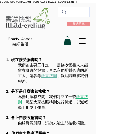
google-site-verification: google1673b2117cb94912.html
樂助隨緣
1. 現在接受捐書嗎？
我們的主要工作之一，是接收愛書人未能
留在身邊的好書，再為它們配對合適的新
主人。請參考
收書準則
，歡迎隨時和我們
聯絡。
2. 是不是什麼書都接收？
​為善用庫存空間，我們訂立了一套
收書準
則
，懇請大家按照準則先行篩選，以減輕
義工朋友工作量。
3. 會上門接收捐書嗎？
​由於資源所限，請恕未能上門接收捐贈。
4. 你們會怎樣處理贈書？