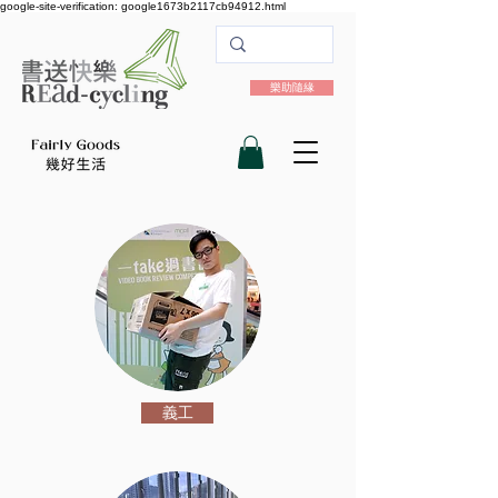
google-site-verification: google1673b2117cb94912.html
樂助隨緣
義工