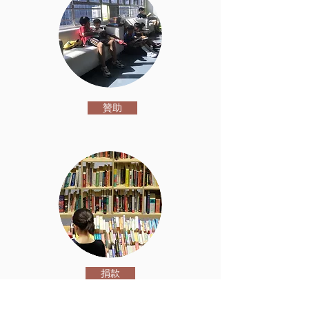
贊助
捐款