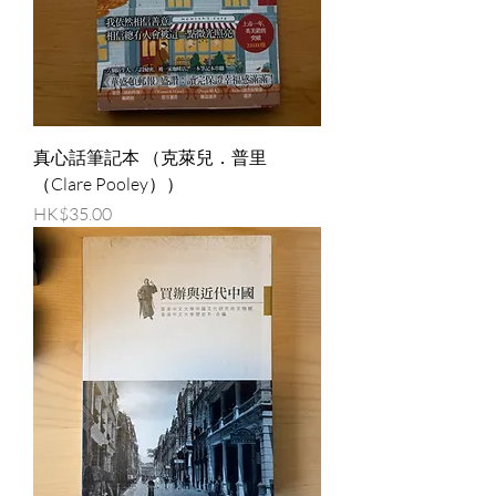
真心話筆記本 （克萊兒．普里
（Clare Pooley））
價格
HK$35.00