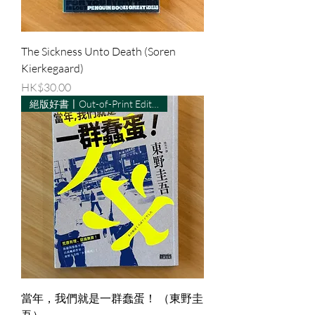
The Sickness Unto Death (Soren
Kierkegaard)
價格
HK$30.00
絕版好書〡Out-of-Print Edition
當年，我們就是一群蠢蛋！ （東野圭
吾）