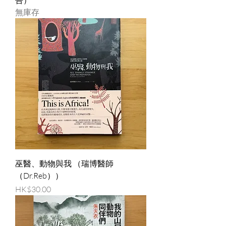
無庫存
巫醫、動物與我 （瑞博醫師
（Dr.Reb））
價格
HK$30.00