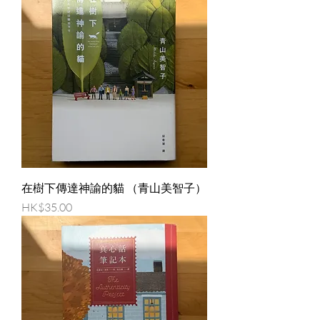
在樹下傳達神諭的貓 （青山美智子）
價格
HK$35.00