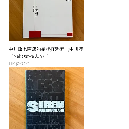
中川政七商店的品牌打造術 （中川淳
（Nakagawa Jun））
價格
HK$30.00