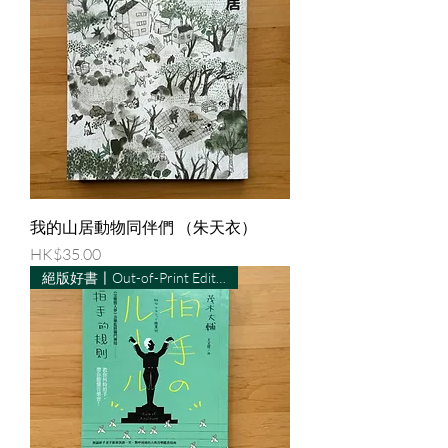
我的山居動物同伴們 （朱天衣）
價格
HK$35.00
絕版好書〡Out-of-Print Edition