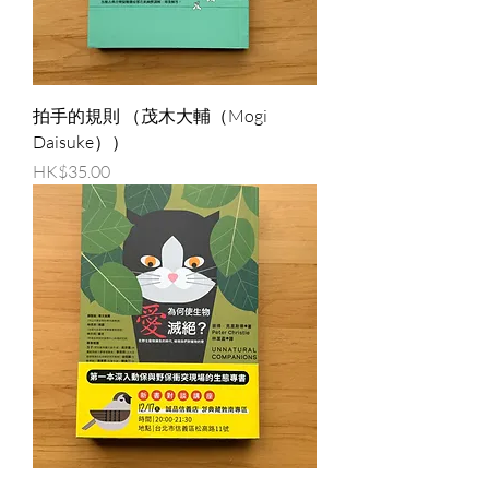
拍手的規則 （茂木大輔（Mogi
Daisuke））
價格
HK$35.00