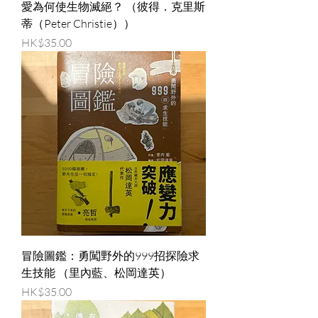
愛為何使生物滅絕？ （彼得．克里斯
蒂（Peter Christie））
價格
HK$35.00
冒險圖鑑：勇闖野外的999招探險求
生技能 （里內藍、松岡達英）
價格
HK$35.00