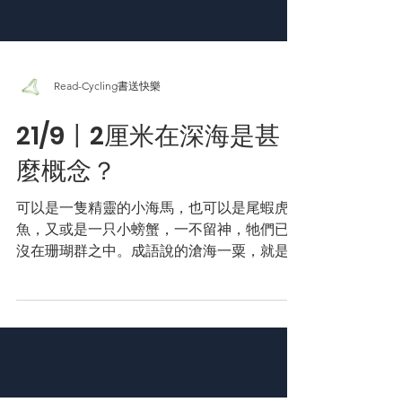
Read-Cycling書送快樂
21/9〡2厘米在深海是甚
麼概念？
可以是一隻精靈的小海馬，也可以是尾蝦虎
魚，又或是一只小螃蟹，一不留神，牠們已隱
沒在珊瑚群之中。成語說的滄海一粟，就是這
個概念。 . 盧澤暉（Alan Lo）用微距鏡頭和
無比耐心，為在全球不同海域的小住客留下令
人驚艷的紀錄。9月21日(星期六)，Alan...