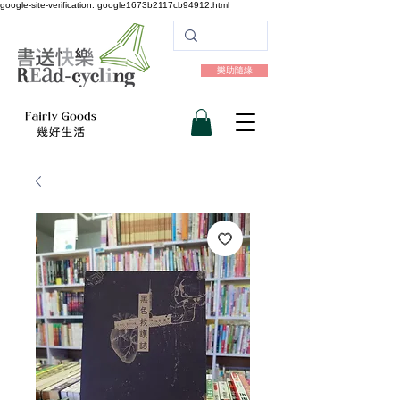
google-site-verification: google1673b2117cb94912.html
樂助隨緣