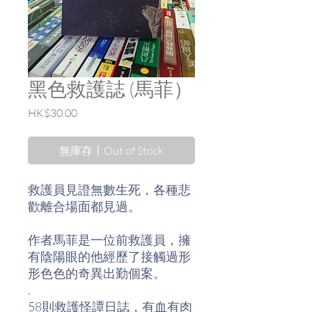
黑色救護誌 (馬菲）
價
HK$30.00
格
無庫存〡Out of Stock
救護員見證無數生死，各種悲
歡離合場面都見過。
作者馬菲是一位前救護員，擁
有陰陽眼的他經歷了接觸過形
形色色的奇異出勤個案。
.
58則救護怪譚日誌，有血有肉