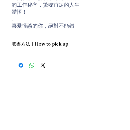
的工作秘辛，驚魂甫定的人生
體悟！
.
喜愛怪談的你，絕對不能錯
過。
取書方法〡How to pick up
1. 預約親臨「蒲書館」〡At PPO
Library
新蒲崗雙喜街17號富德工業大廈
19A室〡19A, Success Industrial
Building, 17 Sheung Hei Street, San
Po Kwong
最佳時間為星期三日間〡Our best
time is Wednesday daytime；或/OR
2. 預約親臨 「書送快樂」辦公室〡At
our Sheung Wan office
上環文咸東街111號 MW Tower 15
樓〡15/F, MW Tower, 111 Bonham
Street