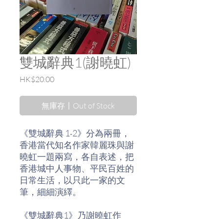
雙城辭典1(謝曉虹)
價
HK$20.00
格
無庫存〡Out of Stock
《雙城辭典 1‧2》分為兩冊，
香港當代知名作家韓麗珠與謝
曉虹一題兩寫，各自表述，把
香港城中人事物、平民百姓的
日常生活，以只此一家的文
筆，細細演繹。
《雙城辭典1》乃謝曉虹作