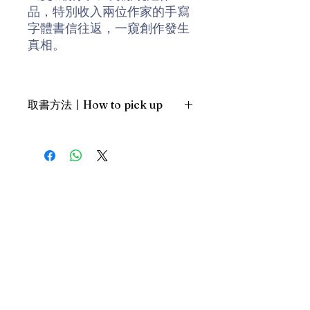
品，特別收入兩位作家的手寫
字體書信往返，一窺創作發生
真相。
「《雙城辭典》中，韓麗珠、
謝曉虹顛覆傳統邏輯，重新定
取書方法〡How to pick up
義思維定勢下的詞語，重新解
讀城市中錯綜復雜的符號。城
1. 預約親臨「蒲書館」〡At PPO
市中人與人之間的相遇交織，
Library
卻又保持一定距離的神經敏感
新蒲崗雙喜街17號富德工業大廈
催生了她們的小說。在小說世
19A室〡19A, Success Industrial
Building, 17 Sheung Hei Street, San
界裡，她們放下日常生活中的
Po Kwong
面具，讓內心在寫作中找到最
最佳時間為星期三日間〡Our best
好的出路。」 --陳冠中
time is Wednesday daytime；或/OR
2. 預約親臨 「書送快樂」辦公室〡At
our Sheung Wan office
上環文咸東街111號 MW Tower 15
樓〡15/F, MW Tower, 111 Bonham
Street