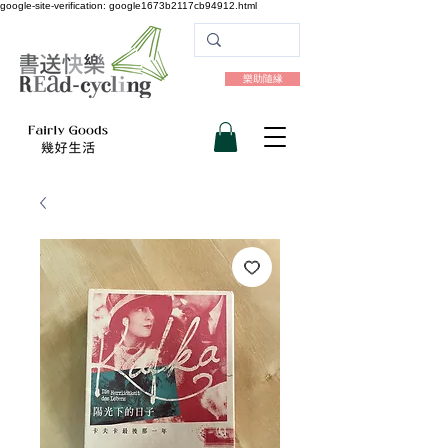
google-site-verification: google1673b2117cb94912.html
樂助隨緣