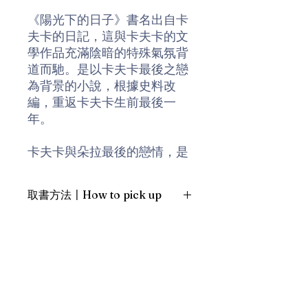
《陽光下的日子》書名出自卡
夫卡的日記，這與卡夫卡的文
學作品充滿陰暗的特殊氣氛背
道而馳。是以卡夫卡最後之戀
為背景的小說，根據史料改
編，重返卡夫卡生前最後一
年。
卡夫卡與朵拉最後的戀情，是
現代文學界的缺口。由於兩人
的書信史料於納粹時期遺失，
取書方法〡How to pick up
朵拉自然被歷史及文學界邊緣
化。庫普夫米勒徹底搜集卡夫
1. 預約親臨「蒲書館」〡At PPO
卡日記、致親朋好友的信、朵
Library
拉回憶錄以及其他文獻，重拾
新蒲崗雙喜街17號富德工業大廈
這段幾乎被世人遺忘的故事。
19A室〡19A, Success Industrial
Building, 17 Sheung Hei Street, San
他以寂靜、細緻的文筆將歷史
Po Kwong
事實與小說文體結合，刻劃這