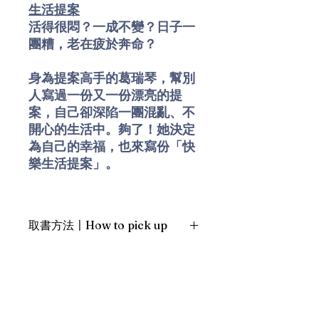
生活提案
活得很悶？一成不變？日子一
團糟，老在疲於奔命？
身為提案高手的葛瑞琴，幫別
人寫過一份又一份漂亮的提
案，自己卻深陷一團混亂、不
開心的生活中。夠了！她決定
為自己的幸福，也來寫份「快
樂生活提案」。
帶著幽默和洞察力，葛瑞琴循
序記錄了這十二個月的快樂生
取書方法〡How to pick up
活實驗，親身嘗試種種年老的
智慧、現今科學的研究，以及
1. 預約親臨「蒲書館」〡At PPO
大眾文化中有關如何更快樂的
Library
各種課程。從希臘哲人伊比鳩
新蒲崗雙喜街17號富德工業大廈
魯到自然散文家梭羅，到電視
19A室〡19A, Success Industrial
Building, 17 Sheung Hei Street, San
主持人歐普拉到心理學家塞利