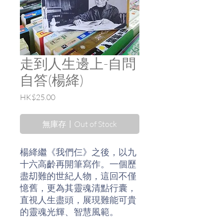
走到人生邊上-自問
自答(楊絳)
價
HK$25.00
格
無庫存〡Out of Stock
楊絳繼《我們仨》之後，以九
十六高齡再開筆寫作。一個歷
盡刧難的世紀人物，這回不僅
憶舊，更為其靈魂清點行囊，
直視人生盡頭，展現難能可貴
的靈魂光輝、智慧風範。