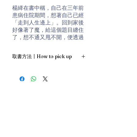
楊絳在書中稱，自己在三年前
患病住院期間，想著自己已經
「走到人生邊上」。回到家後
好像著了魔，給這個題目纏住
了，想不通又甩不開，便透過
讀書幫助自己思索。
取書方法〡How to pick up
《走到人生邊上--自問自答》
一書共分為兩部分，第一部分
1. 預約親臨「蒲書館」〡At PPO
作者關注於神鬼，藉此探討天
Library
命以及人類的文明等問題。第
新蒲崗雙喜街17號富德工業大廈
二部分則由多篇散文構成，作
19A室〡19A, Success Industrial
Building, 17 Sheung Hei Street, San
者自稱是注釋自己的思索過
Po Kwong
程。
最佳時間為星期三日間〡Our best
time is Wednesday daytime；或/OR
楊絳（1911-2016），作家、
2. 預約親臨 「書送快樂」辦公室〡At
文學翻譯家家和外國文學研究
our Sheung Wan office
家，錢鍾書夫人。通曉英、
上環文咸東街111號 MW Tower 15