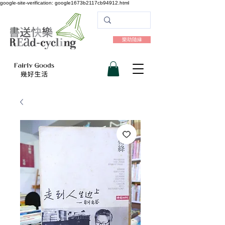
google-site-verification: google1673b2117cb94912.html
樂助隨緣