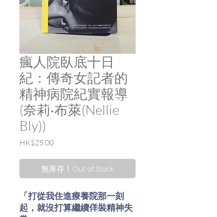
瘋人院臥底十日
紀：傳奇女記者的
精神病院紀實報導
(奈莉‧布萊(Nellie
Bly))
價
HK$25.00
格
無庫存〡Out of Stock
「打從我住進療養院那一刻
起，就沒打算繼續佯裝精神失