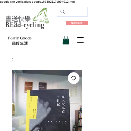
google-site-verification: google1673b2117cb94912.html
樂助隨緣