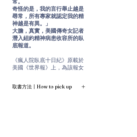
常。
奇怪的是，我的言行舉止越是
尋常，所有專家就認定我的精
神越是有異。」
大膽，真實，美國傳奇女記者
潛入紐約精神病患收容所的臥
底報道。
《瘋人院臥底十日紀》原載於
美國《世界報》上，為該報女
記者奈莉・布萊佯裝成精神病
患，潛入紐約黑井島(現名羅斯
取書方法〡How to pick up
福島)上的女子精神病患收容所
內進行為期十天的臥底調查紀
1. 預約親臨「蒲書館」〡At PPO
錄。當中揭露有大量精神正常
Library
的女性遭誤診而被迫進入精神
新蒲崗雙喜街17號富德工業大廈
病院，以及收容機構對於患者
19A室〡19A, Success Industrial
Building, 17 Sheung Hei Street, San
的粗暴凌虐和非人道管理方式
Po Kwong
等黑幕。一八八七年公開後旋