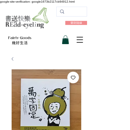
google-site-verification: google1673b2117cb94912.html
樂助隨緣