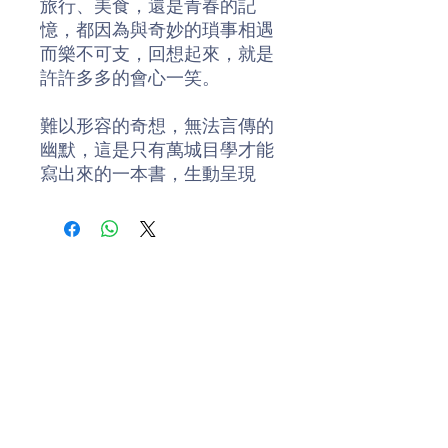
旅行、美食，還是青春的記
憶，都因為與奇妙的瑣事相遇
而樂不可支，回想起來，就是
許許多多的會心一笑。
難以形容的奇想，無法言傳的
幽默，這是只有萬城目學才能
寫出來的一本書，生動呈現
「作家的日常」與「異想天開
的世界」。
作者簡介
萬城目學（1976-），畢業於
京都大學法學院。2006年，以
獲得第四屆Boiled Egg新人獎
的《鴨川荷爾摩》踏入文壇。
該作品於2009年被改編為舞台
劇，並拍攝成電影。第二部作
品《鹿男》入圍第一百三十七