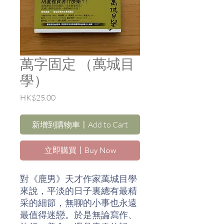
萬字固定 （萬城目
學）
價
HK$25.00
格
新增到購物車〡Add to Cart
立即購買〡Buy Now
對《鹿男》天才作家萬城目學
來說，平淡的日子裏總有最精
采的細節，無聊的小事也永遠
最值得迷戀。於是無論寫作、