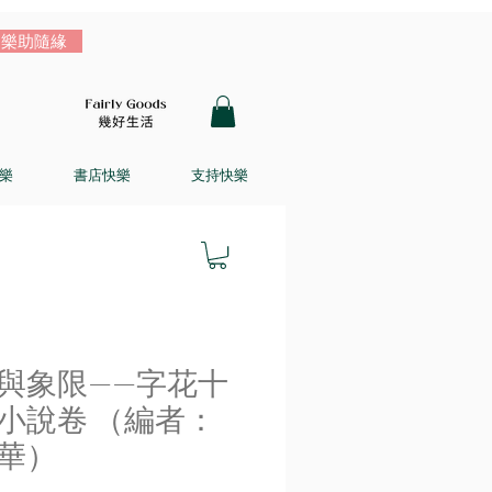
樂助隨緣
樂
書店快樂
支持快樂
與象限——字花十
小說卷 （編者：
華）