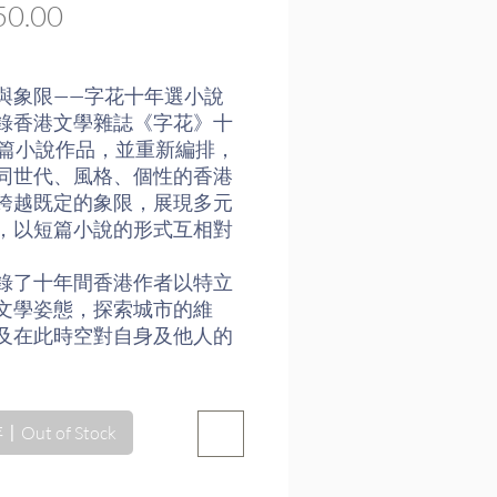
價
0.00
格
與象限——字花十年選小說
錄香港文學雜誌《字花》十
7篇小說作品，並重新編排，
同世代、風格、個性的香港
跨越既定的象限，展現多元
，以短篇小說的形式互相對
錄了十年間香港作者以特立
文學姿態，探索城市的維
及在此時空對自身及他人的
補充──《字花十年選小說
/ 陳志華
Out of Stock
【幻城】
始．人類承傳 / 董啟章
陽光普照 / 譚以諾