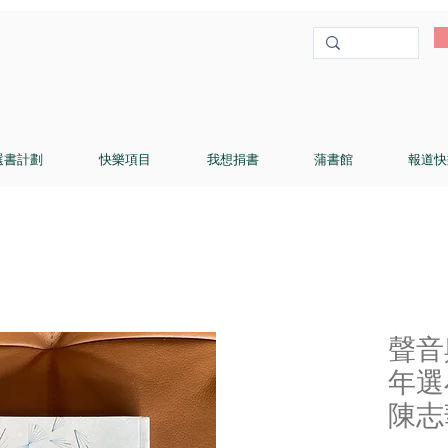
選書計劃
快樂項目
我想捐書
蒲書館
報道快
聲音
年選
陳志