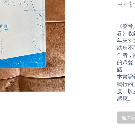
HK$5
《聲音
卷》收
年來3
結集不
作者，
的眾聲
話。
本書記
獨行的
度，以
感應。
必要的
卷》序 
無庫存〡
第一輯
物種源
如常的，