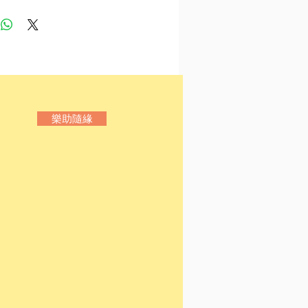
口 / 潘國靈
 陳志華
/ 阿修
/ 韓麗珠
字 / 袁兆昌
空── 2053地下道雜記 / 朗
樂助隨緣
 梁偉洛
【象限】
/ 璇筠
 謝曉虹
Together / 陳暉健
達 / 紅眼
亮
阿三
野豬 / 張婉雯
女，不是妓女 / 曾繁裕
獅蚶 / 唐睿