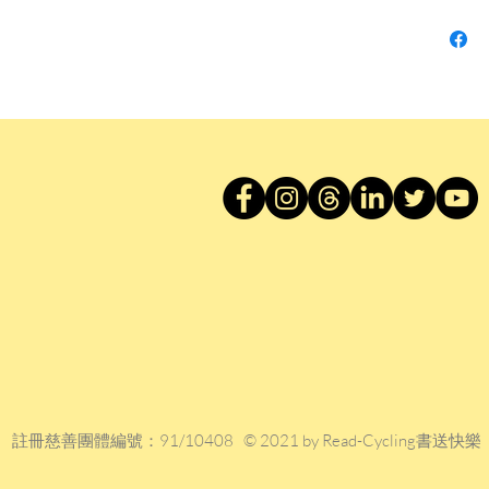
密封，缺
大象 /
自由神 
壞腦袋 
胡眉的名
自治的天
天
幻城 /
第二輯
季候風 
象限 /
Happy 
白色速可
夜 / 葛
手術 / 
打死一頭
註冊慈善團體編號：91/10408 © 2021 by Read-Cycling書送快樂
我是妓
東先生和