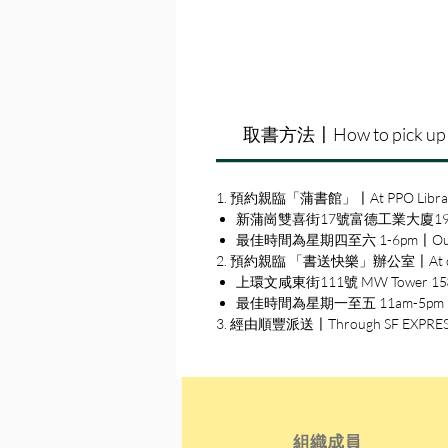
取書方法〡How to pick up
1. 預約親臨「蒲書館」〡At PPO Libra
新蒲崗雙喜街17號富德工業大廈19A室〡19A, Su
最佳時間為星期四至六 1-6pm〡Our best 
2. 預約親臨 「書送快樂」辦公室〡At our S
上環文咸東街111號 MW Tower 15樓〡15
最佳時間為星期一至五 11am-5pm〡Our b
3. 經由順豐派送〡Through SF EXPRE
組織成員