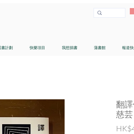
選書計劃
快樂項目
我想捐書
蒲書館
報道快
翻譯
慈芸
HK$4