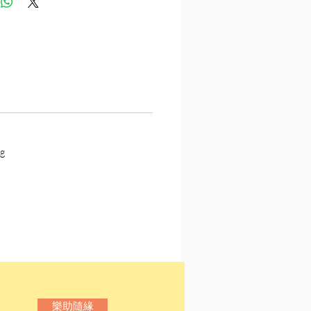
多，出版社或基於文化使
在商言商、有利可圖，便將
容改裝、借殼上市。此舉導
者眾，出版界習以為常，除
明眼人之外，絕大多數讀者
騙而不自知。
譯界的怪現象為當時台灣的
漠注入了活水，也給台灣翻
g
下一筆糊塗帳，埋名隱姓、
版、冒名頂替、「謀殺譯
情況比比皆是，時間一久就
白了。本書追根究柢，針對
個案加以處理，根據一塊塊
湊出大時代下的台灣翻譯史
錄翻譯事務所歷年來精彩案
樂助隨緣
五十則，除紀錄了翻譯偵探