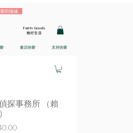
樂助隨緣
樂
書店快樂
支持快樂
偵探事務所 （賴
）
價
0.00