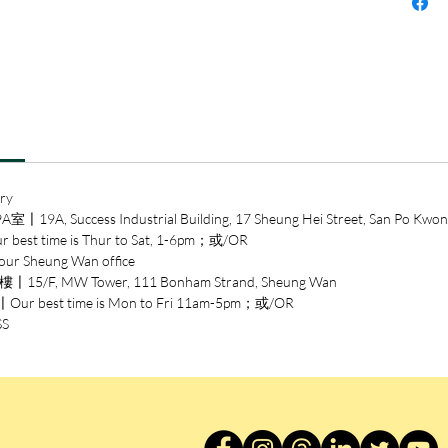
人才不
命，或
舊譯易
致仿冒
了少數
都遭矇
這種翻
ry
文化荒
ccess Industrial Building, 17 Sheung Hei Street, San Po Kwon
譯史遺
time is Thur to Sat, 1-6pm；或/OR
化名出
heung Wan office
者」的
/F, MW Tower, 111 Bonham Strand, Sheung Wan
沈寃莫
est time is Mon to Fri 11am-5pm；或/OR
一例例
SS
碎片拼
拼圖。
全書收
例，共