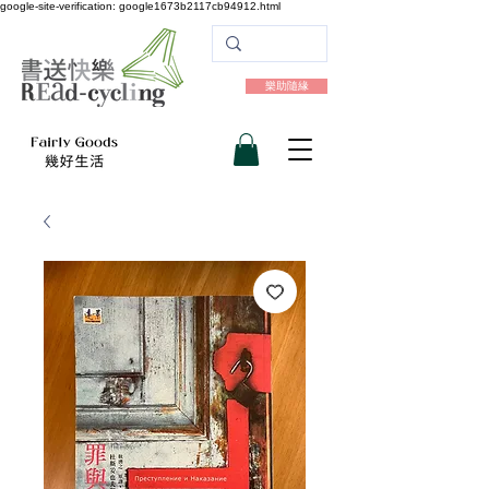
google-site-verification: google1673b2117cb94912.html
樂助隨緣