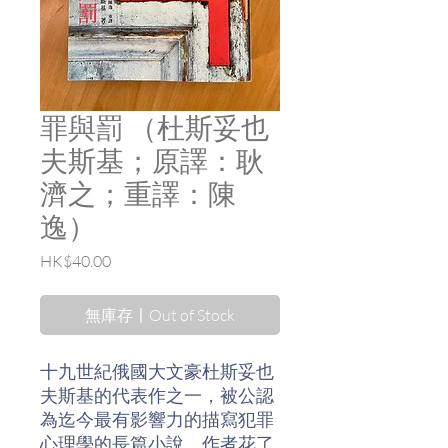
罪與罰 （杜斯妥也
夫斯基；原譯：耿
濟之；重譯：陳
逸）
價
HK$40.00
格
無庫存〡Out of Stock
十九世紀俄國大文豪杜斯妥也
夫斯基的代表作之一，被公認
為迄今最有影響力的描寫犯罪
心理學的長篇小說。作者花了