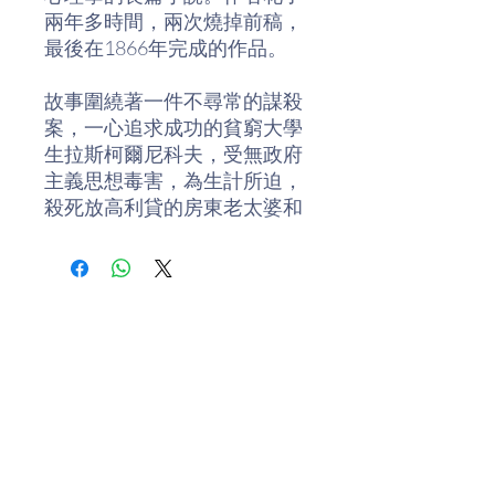
兩年多時間，兩次燒掉前稿，
最後在1866年完成的作品。
故事圍繞著一件不尋常的謀殺
案，一心追求成功的貧窮大學
生拉斯柯爾尼科夫，受無政府
主義思想毒害，為生計所迫，
殺死放高利貸的房東老太婆和
她那位無辜的妹妹，成為了震
驚全俄的兇殺案。經歷了一場
痛苦的懺悔後，他最終在基督
徒索尼雅的規勸下，投案自
首，被判流放西伯利亞。
絕望的信仰，是罪？
末日的救贖，是罰！
杜斯妥也夫斯基透過書中不同