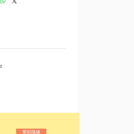
，集中探究經典名著當時的
景。例如，中古歐洲的女巫
美國建國、義大利的混亂與
動等，我們在教科書上總是
聊的歷史故事，其實孕育了
膾炙人口的經典名著。
由故事文本深入探討該年代
狀態、環境及背景，透過還
g
真面貌，復原名著裡的真
將會看到另一個更意味深長
。
樂助隨緣