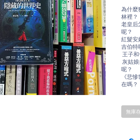
為什麼
林裡？
老皇后
呢？
紅髮安
吉伯特
王子和
灰姑娘
呢？
《悲慘
在嗎？
津津有
也曾有
無庫存〡
讓我們
梁，揭
本書以