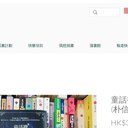
選書計劃
快樂項目
我想捐書
蒲書館
報道快
童話
(朴信
HK$3