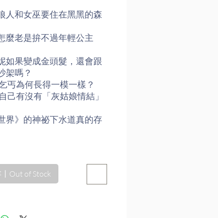
格
狼人和女巫要住在黑黑的森
怎麼老是拚不過年輕公主
妮如果變成金頭髮，還會跟
吵架嗎？
乞丐為何長得一模一樣？
自己有沒有「灰姑娘情結」
世界》的神祕下水道真的存
味看著故事書的你，是不是
過這樣的疑惑呢？
Out of Stock
搭起童話與真實世界的橋
開作家欲言又止的祕密。
歐美三十部童話、小說名作