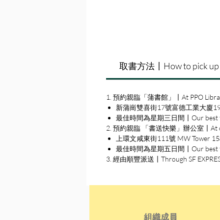
取書方法〡How to pick up
1. 預約親臨「蒲書館」〡At PPO Libra
新蒲崗雙喜街17號富德工業大廈19A室〡19A, Su
最佳時間為星期三日間〡Our best time
2. 預約親臨 「書送快樂」辦公室〡At our S
上環文咸東街111號 MW Tower 15樓〡15
最佳時間為星期五日間〡Our best time 
3. 經由順豐派送〡Through SF EXPRE
組織成員