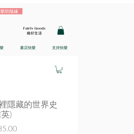
樂助隨緣
樂
書店快樂
支持快樂
裡隱藏的世界史
英)
價
5.00