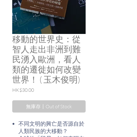
移動的世界史：從
智人走出非洲到難
民湧入歐洲，看人
類的遷徙如何改變
世界！ ( 玉木俊明)
價
HK$30.00
格
無庫存〡Out of Stock
不同文明的興亡是否源自於
人類民族的大移動？