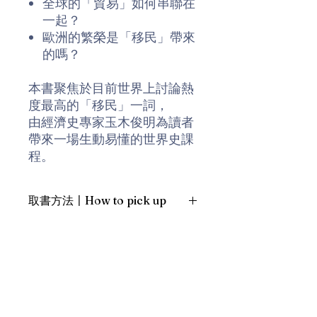
全球的「貿易」如何串聯在
一起？
歐洲的繁榮是「移民」帶來
的嗎？
本書聚焦於目前世界上討論熱
度最高的「移民」一詞，
由經濟史專家玉木俊明為讀者
帶來一場生動易懂的世界史課
程。
歷史上，「移民」絕非僅是為
取書方法〡How to pick up
了追求個人的利益或目的而移
居他處。自古以來有許多人是
1. 預約親臨「蒲書館」〡At PPO
因為受到戰爭影響、政治迫
Library
害，甚至以奴隸的方式成為
新蒲崗雙喜街17號富德工業大廈
「移民」。這些人雖然遍嘗艱
19A室〡19A, Success Industrial
Building, 17 Sheung Hei Street, San
辛，但也同時將自己所擁有的
Po Kwong
技術和文化傳播到移住地，為