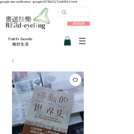
google-site-verification: google1673b2117cb94912.html
樂助隨緣