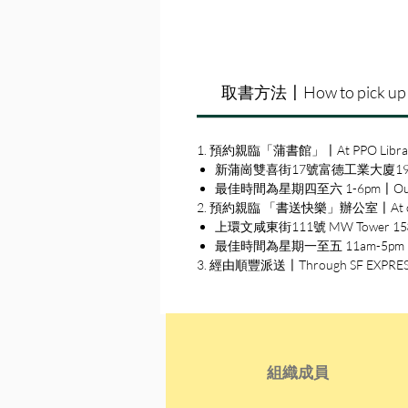
取書方法〡How to pick up
1. 預約親臨「蒲書館」〡At PPO Libra
新蒲崗雙喜街17號富德工業大廈19A室〡19A, Su
最佳時間為星期四至六 1-6pm〡Our best 
2. 預約親臨 「書送快樂」辦公室〡At our S
上環文咸東街111號 MW Tower 15樓〡15
最佳時間為星期一至五 11am-5pm〡Our b
3. 經由順豐派送〡Through SF EXPRE
組織成員