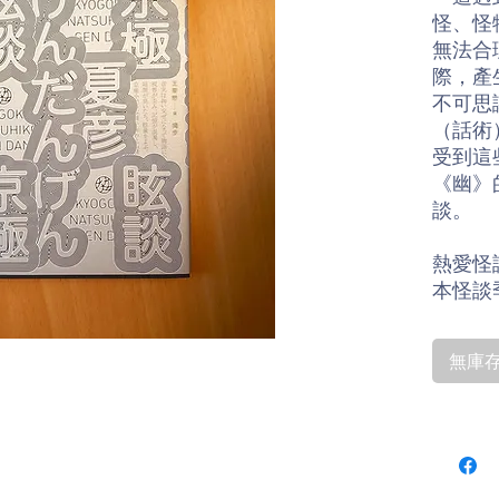
怪、怪
無法合
際，產
不可思
（話術
受到這
《幽》
談。
熱愛怪
本怪談
繼續在
《眩談
無庫存〡
談》之
本書收
概念的
覺、觸