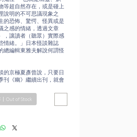
物等超自然存在，或是碰上
理說明的不可思議現象之
生的恐怖、驚愕、怪異或是
議之感的情緒，透過文章
），讓讀者（聽眾）實際感
些情緒。」日本怪談雜誌
的總編輯東雅夫解說何謂怪
談的京極夏彥曾說，只要日
季刊《幽》繼續出刊，就會
《幽》上發表現代怪談。
》正是他繼《幽談》、《冥
Out of Stock
後的第三部現代怪談作品。
錄了八篇以「眩惑」為中心
短篇怪談。透過嗅覺、視
覺、聽覺、味覺，感受亡