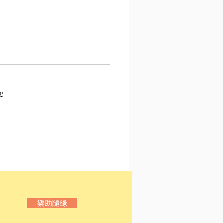
之神〉──為氣味眩惑
漫著臭味，線香、樟腦、黴
土與老人氣息，渾然一體。
臉，但我不討厭。尤其是落
糞式廁所，又髒又陰暗，但
不住想進去……
g
的觀音〉──為幻覺眩惑
，我發現電線桿有點歪斜，
管是在教室拿出鉛筆，吃午
用的筷子，洗澡的浴缸水
至連母親的臉都像達利的畫
，究竟是怎麼回事？
姥〉 ──為興奮感眩惑
樂助隨緣
雪封閉的村子，唯一的娛樂
一度的祭典，隨著熱鬧的太