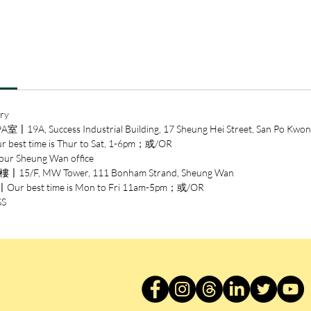
魂！
〈廁所
家裡瀰
菌、泥
有些丟
後的掏
ry
我總忍
ccess Industrial Building, 17 Sheung Hei Street, San Po Kwon
time is Thur to Sat, 1-6pm；或/OR
〈扭曲
heung Wan office
有一天
/F, MW Tower, 111 Bonham Strand, Sheung Wan
之後不
est time is Mon to Fri 11am-5pm；或/OR
餐時使
SS
面，甚
般扭曲
〈怪奇
漫長冬
是六年