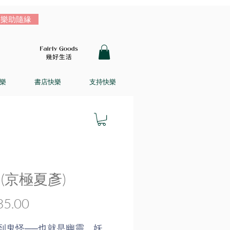
樂助隨緣
樂
書店快樂
支持快樂
 (京極夏彥)
價
5.00
格
到鬼怪──也就是幽靈、妖