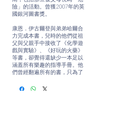
險」的活動。曾獲2007年的英
國銀河圖書獎。
康恩．伊古爾登與弟弟哈爾合
力完成本書，兒時的他們從祖
父與父親手中接收了《化學遊
戲與實驗》、《好玩的火藥》
等書，卻覺得還缺少一本足以
涵蓋所有樂趣的指導手冊。他
們曾經翻遍所有的書，只為了
瞭解該如何「製造爆炸」以及
「放一場火」。
女孩的潛力獲得解放是從數十
年前開始的事，而教養男性的
刻板觀念卻至少持續了千年之
久。我們以越來越多的電腦設
備取代看似危險的攀爬設施，