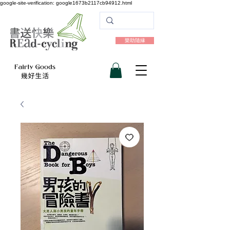
google-site-verification: google1673b2117cb94912.html
樂助隨緣