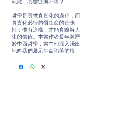
耗散，心靈疲憊不堪？
哲學是尋求真實化的過程，而
真實化必待體悟生命的芒昧
性；惟有這樣，才能真瞭解人
生的價值。本書作者長年遊歷
於中西哲學，書中他深入淺出
地向我們展示生命陷落的根
源，並提供追尋人生真實化的
可能性。
作者簡介
陶國璋 (1955-)，香港中文大學
哲學系客座教授，興趣是人生
哲學，主要教授通識課程：中
國哲學主流思想、死亡與不
朽、幸福論、思考的盲點、愛
情哲學、電影、哲學與人生、
存在主義等。著有《開發精確