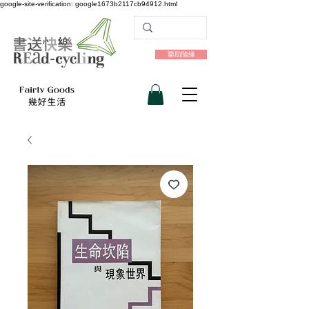
google-site-verification: google1673b2117cb94912.html
樂助隨緣