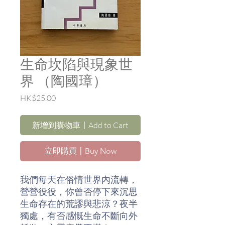
生命坎陷與現象世
界 （陶國璋）
價
HK$25.00
格
新增到購物車〡Add to Cart
立即購買〡Buy Now
我們每天在俗情世界內流轉，
營營役役，你曾否停下來沉思
生命存在的荒謬與悲涼？夜半
獨處，有否感慨生命不斷向外