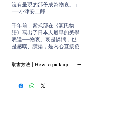
沒有呈現的部份成為物哀。」
──小津安二郎
千年前，紫式部在《源氏物
語》寫出了日本人最早的美學
表達──物哀。哀是憐憫，也
是感嘆、讚揚，是內心直接發
出的聲音。花鳥風月，四季推
移，大自然反映人事無常、發
取書方法〡How to pick up
出死亡警告，萬物都是一期一
會。
1. 預約親臨「蒲書館」〡At PPO
Library
古典的物哀追憶歲時，風花雪
新蒲崗雙喜街17號富德工業大廈
月，心嚮往之。日本國學大師
19A室〡19A, Success Industrial
Building, 17 Sheung Hei Street, San
本居宣長將物哀定義為「知物
Po Kwong
之心」，物哀是感受風物的姿
最佳時間為星期三日間〡Our best
態變換，讓無法言說的可以呈
time is Wednesday daytime；或/OR
現。
2. 預約親臨 「書送快樂」辦公室〡At