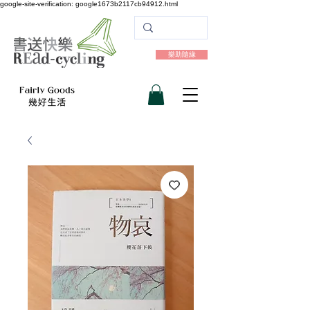
google-site-verification: google1673b2117cb94912.html
樂助隨緣