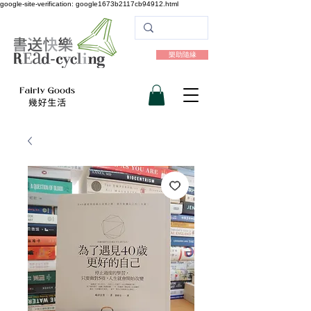
google-site-verification: google1673b2117cb94912.html
樂助隨緣