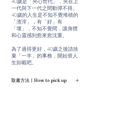
40歲是「夾心世代」，夾在上
一代與下一代之間動彈不得。
40歲的人生是不知不覺堆積的
「渣滓」，有「好」有
「壞」，不知不覺間，讓身體
和心靈感到愈來愈沈重。
為了過得更好，40歲之後請捨
棄「一半」的事務，開始替人
生卸載吧。
作者從人生、習慣、工作、時
取書方法〡How to pick up
間、人際關係等5個面向，歸
納出可具體實踐的43個需要捨
1. 預約親臨「蒲書館」〡At PPO
棄的人生心得，只要能具體應
Library
用，人生一定會開始轉變。
新蒲崗雙喜街17號富德工業大廈
19A室〡19A, Success Industrial
Building, 17 Sheung Hei Street, San
30幾歲：投資；40幾歲：選擇
Po Kwong
與集中。