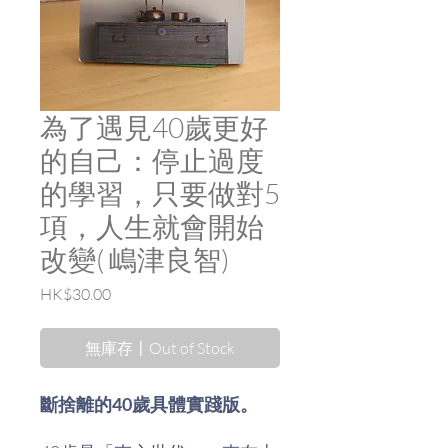
為了遇見40歲更好
的自己：停止過度
的學習，只要做對5
項，人生就會開始
改變( 嶋津良智)
價
HK$30.00
格
無庫存〡Out of Stock
斷捨離的40歲具體實踐版。