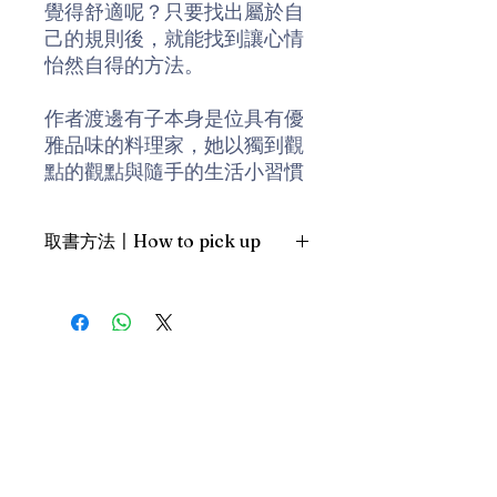
覺得舒適呢？只要找出屬於自
己的規則後，就能找到讓心情
怡然自得的方法。
作者渡邊有子本身是位具有優
雅品味的料理家，她以獨到觀
點的觀點與隨手的生活小習慣
經營日常生活中的一切。小如
桌面的擺設、餐具食器的選
取書方法〡How to pick up
擇；大至工作空檔的安排、伴
手禮的挑選原則，在在都展現
1. 預約親臨「蒲書館」〡At PPO
出匠心別具的小巧思。
Library
新蒲崗雙喜街17號富德工業大廈
她發現，要營造出讓人怡然自
19A室〡19A, Success Industrial
Building, 17 Sheung Hei Street, San
得的居家環境，這一切都是始
Po Kwong
於清爽俐落過生活這個大前
最佳時間為星期四至六 1-6pm〡
提。而本書中所介紹的，就是
Our best time is Thur to Sat, 1-
她為了營造出舒適居家環境所
6pm；或/OR
採行的方法及器物採購原則。
2. 預約親臨 「書送快樂」辦公室〡At