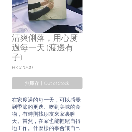
清爽俐落，用心度
過每一天 (渡邊有
子)
價
HK$20.00
格
無庫存〡Out of Stock
在家度過的每一天，可以感覺
到季節的更迭、吃到美味的食
物，有時則找朋友來家裏聊
天。當然，在家也能輕鬆自得
地工作。什麼樣的事會讓自己