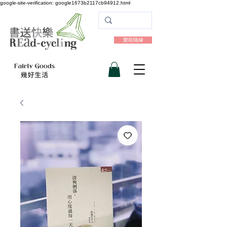
google-site-verification: google1673b2117cb94912.html
樂助隨緣