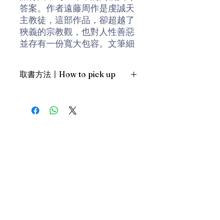
答案。作者遠藤周作是虔誠天
主教徒，這部作品，卻超越了
狹義的宗教觀，也對人性善惡
並存有一份寬大包容。文筆細
膩，絶不艱澀。遠藤周作生前
最後鉅著，榮獲日本每日藝術
取書方法〡How to pick up
獎。
1. 預約親臨「蒲書館」〡At PPO
遠藤周作一生獲獎無數，曾獲
Library
芥川獎、新潮社文學獎、每日
新蒲崗雙喜街17號富德工業大廈
出版文學獎、谷崎潤一郎獎、
19A室〡19A, Success Industrial
Building, 17 Sheung Hei Street, San
野間文學獎等，一九九五年更
Po Kwong
榮獲日本文化勳章。小說《沈
最佳時間為星期三日間〡Our best
默》被馬田史高西斯改編為同
time is Wednesday daytime；或/OR
名電影，2016年上映。
2. 預約親臨 「書送快樂」辦公室〡At
our Sheung Wan office
上環文咸東街111號 MW Tower 15
樓〡15/F, MW Tower, 111 Bonham
Street