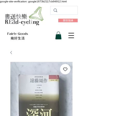
google-site-verification: google1673b2117cb94912.html
樂助隨緣