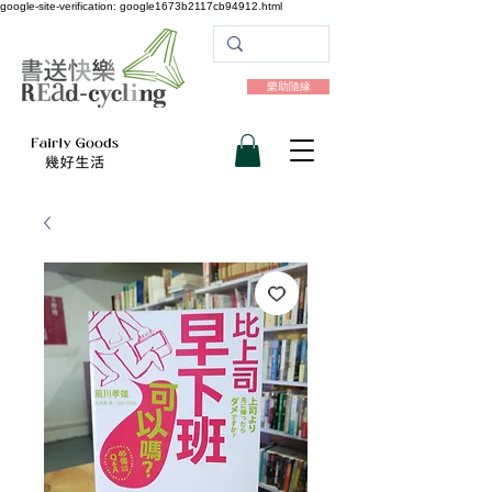
google-site-verification: google1673b2117cb94912.html
樂助隨緣