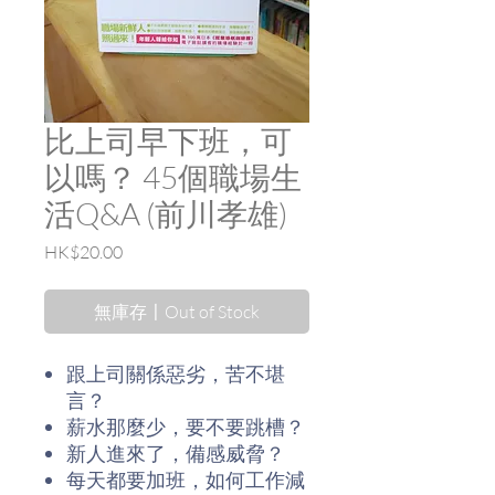
比上司早下班，可
以嗎？ 45個職場生
活Q&A (前川孝雄)
價
HK$20.00
格
無庫存〡Out of Stock
跟上司關係惡劣，苦不堪
言？
薪水那麼少，要不要跳槽？
新人進來了，備感威脅？
每天都要加班，如何工作減