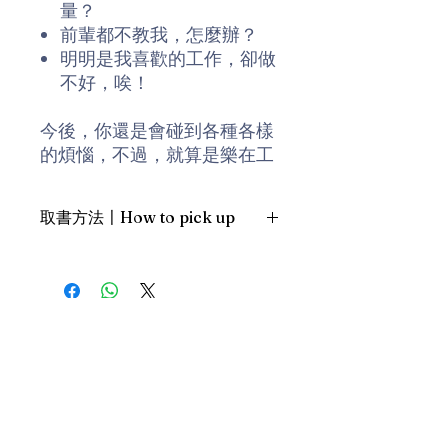
量？
前輩都不教我，怎麼辦？
明明是我喜歡的工作，卻做
不好，唉！
今後，你還是會碰到各種各樣
的煩惱，不過，就算是樂在工
作的前輩們，也一樣有他們的
煩惱。
取書方法〡How to pick up
不要想得太難，很多人都是先
1. 預約親臨「蒲書館」〡At PPO
埋首投入當下的工作，過一陣
Library
子再回過頭來檢視，就會得到
新蒲崗雙喜街17號富德工業大廈
答案了。
19A室〡19A, Success Industrial
Building, 17 Sheung Hei Street, San
Po Kwong
資深人才培育專家前川孝雄
最佳時間為星期五日間〡Our best
(TAKAO MAEKAWA )為職場新
time is Friday daytime；或/OR
鮮人度身訂造的生存指南。前
2. 預約親臨 「書送快樂」辦公室〡At
川孝雄自稱樂天派的職場領航
our Sheung Wan office