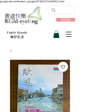
google-site-verification: google1673b2117cb94912.html
樂助隨緣