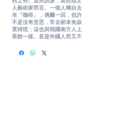
然之勢。這所謂派，當然指文
人藝術家而言。一個人獨自去
坐『咖啡』，偶爾一回，也許
不是沒有意思，常去卻未免寂
寞得慌；這也與我國南方人上
茶館一樣。若是外國人而又不
懂話，那就更可不必去。巴黎
最大的『咖啡』有三個，卻都
在左岸。這三座『咖啡』名字
裏都含著『圓圓的』意思，都
是文人藝術家薈萃的地方。裏
面裝飾滿是新派……」朱自清
1931年，朱自清留學英國，漫
遊歐洲，回國後寫成《歐遊雜
記》。這是一本攝影珍藏集，
收錄了朱自清旅遊歐洲的散文
遊記共十篇。讀者不僅可隨著
朱自清的足跡神遊於歐洲；更
樂助隨緣