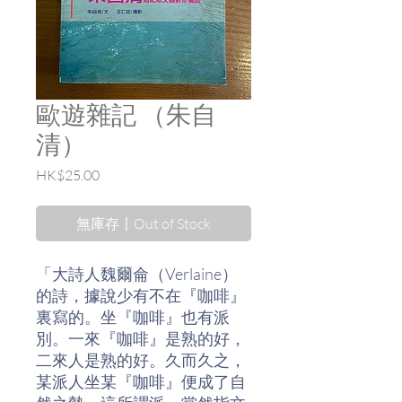
歐遊雜記 （朱自
清）
價
HK$25.00
格
無庫存〡Out of Stock
「大詩人魏爾侖（Verlaine）
的詩，據說少有不在『咖啡』
裏寫的。坐『咖啡』也有派
別。一來『咖啡』是熟的好，
二來人是熟的好。久而久之，
某派人坐某『咖啡』便成了自