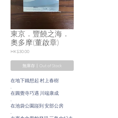
東京．豐饒之海．
奧多摩(董啟章)
價
HK$30.00
格
無庫存〡Out of Stock
在地下鐵想起 村上春樹
.
在圓覺寺巧遇 川端康成
.
在池袋公園踫到 安部公房
.