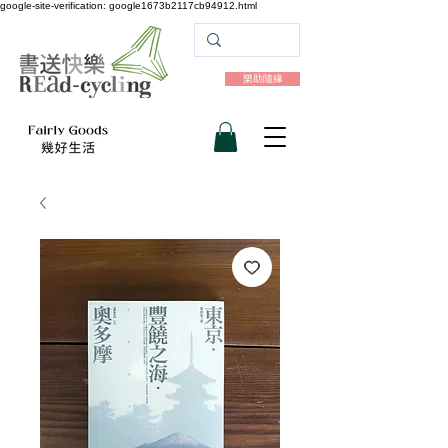
google-site-verification: google1673b2117cb94912.html
樂助隨緣