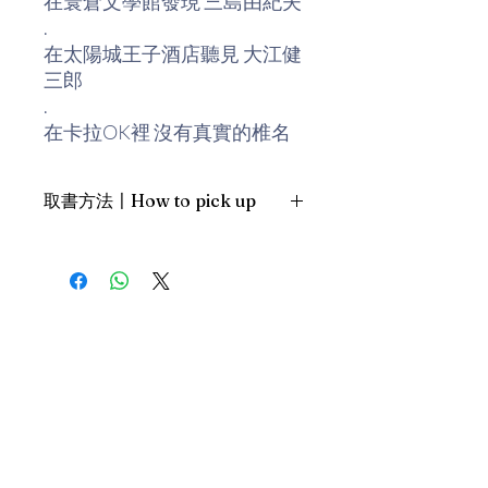
在寰倉文學館發現 三島由紀夫
.
在太陽城王子酒店聽見 大江健
三郎
.
在卡拉OK裡 沒有真實的椎名
林檎
.
取書方法〡How to pick up
董啟章的第一本旅行札記，看
似漫不經心，卻用心紀錄他的
1. 預約親臨「蒲書館」〡At PPO
觀察、批判、聯想與思考，既
Library
有文學的況味，也充滿了視覺
新蒲崗雙喜街17號富德工業大廈
場景的震撼；這不僅是董啟章
19A室〡19A, Success Industrial
Building, 17 Sheung Hei Street, San
的個人經驗與深沉的擴延想
Po Kwong
像，更是情感的時空移位……。
最佳時間為星期三日間〡Our best
time is Wednesday daytime；或/OR
2. 預約親臨 「書送快樂」辦公室〡At
our Sheung Wan office
上環文咸東街111號 MW Tower 15