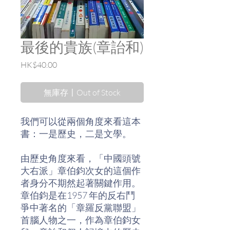
最後的貴族(章詒和)
價
HK$40.00
格
無庫存〡Out of Stock
我們可以從兩個角度來看這本
書：一是歷史，二是文學。
由歷史角度來看，「中國頭號
大右派」章伯鈞次女的這個作
者身分不期然起著關鍵作用。
章伯鈞是在1957 年的反右鬥
爭中著名的「章羅反黨聯盟」
首腦人物之一，作為章伯鈞女