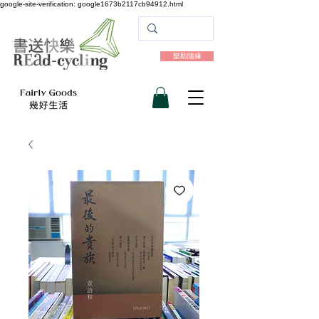
google-site-verification: google1673b2117cb94912.html
樂助隨緣