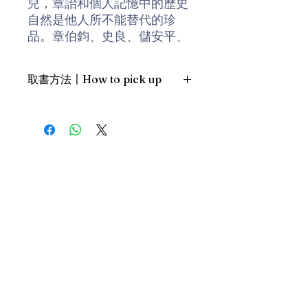
兒，章詒和個人記憶中的歷史
自然是他人所不能替代的珍
品。章伯鈞、史良、儲安平、
聶紺弩、康同璧、羅隆基等近
十位在中國現代史上聲名顯赫
取書方法〡How to pick up
的卻鮮少記載的人物，他們在
政治生涯中的起落沈浮，在個
1. 預約親臨「蒲書館」〡At PPO
人生活裏的風花雪月，都在章
Library
詒和的追述中一一鮮活再現。
新蒲崗雙喜街17號富德工業大廈
19A室〡19A, Success Industrial
Building, 17 Sheung Hei Street, San
在以往關於反右運動的學術研
Po Kwong
究中，1957 年經歷劫難的中
最佳時間為星期三日間〡Our best
國知識分子內心世界和他們的
time is Wednesday daytime；或/OR
精神活動，一向較少為人所
2. 預約親臨 「書送快樂」辦公室〡At
知。由這點看，此書堪稱一部
our Sheung Wan office
「以史為鑒」的參考書。
上環文咸東街111號 MW Tower 15
樓〡15/F, MW Tower, 111 Bonham
Street
由文學角度來看，作者放棄了
最佳時間為星期五日間〡Our best
以往許多同類書籍側重政治事
樂助隨緣