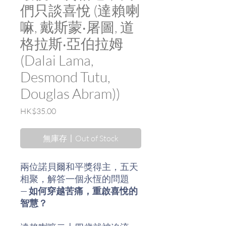
們只談喜悅 (達賴喇
嘛, 戴斯蒙‧屠圖, 道
格拉斯‧亞伯拉姆
(Dalai Lama,
Desmond Tutu,
Douglas Abram))
價
HK$35.00
格
無庫存〡Out of Stock
兩位諾貝爾和平獎得主，五天
相聚，解答一個永恆的問題
—
如何穿越苦痛，重啟喜悅的
智慧？