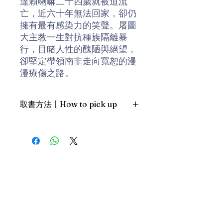
達賴喇嘛二十四歲就被迫流
亡，近六十年無法回家，卻仍
擁有最有感染力的笑聲。屠圖
大主教一生對抗種族隔離暴
行，目睹人性的醜陋與絕望，
卻堅定帶領南非走向寬恕的漫
漫療傷之路。
籌劃一年，以慶生為由，他們
取書方法〡How to pick up
兩人在印度達蘭薩拉相聚五
天，這可能是一生最後一次相
1. 預約親臨「蒲書館」〡At PPO
見，毫無保留地回答來自全球
Library
上千個關於喜悅的問題。
新蒲崗雙喜街17號富德工業大廈
19A室〡19A, Success Industrial
Building, 17 Sheung Hei Street, San
兩人時而幽默逗趣，時而深刻
Po Kwong
對談，分享他們對人生的體悟
最佳時間為星期三日間〡Our best
與許多真實故事，也從探討喜
time is Wednesday daytime；或/OR
悅的本質、結合科學實證分享
2. 預約親臨 「書送快樂」辦公室〡At
跨越負面情緒的方法──嫉
our Sheung Wan office