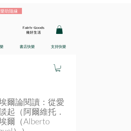
樂助隨緣
樂
書店快樂
支持快樂
埃爾論閱讀：從愛
談起（阿爾維托．
爾（Alberto
guel））