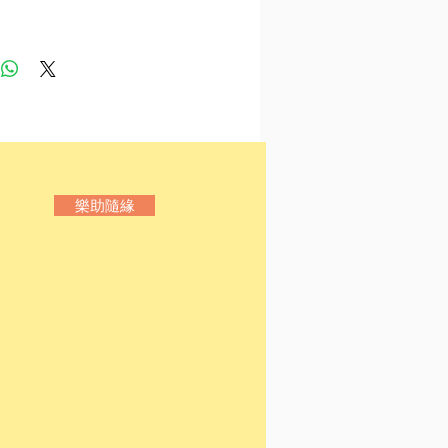
nova of reading），在本書
嘗試說明，閱讀，以其廣義
其目的其實是在「定義我們
」。除了一貫的博學多聞旁
的筆觸，也以曼古埃爾最愛
麗絲夢遊奇境》這本奇書作
的引子，貫穿全場。
介
樂助隨緣
．曼古埃爾（Alberto
el, 1948-) ，生於阿根廷，酷
，藉由在書店打工來親近書
因此巧遇阿根廷文豪詩人波
rge Luis Borges），得以為
損的波赫士朗讀，從而得到
也成就了其作家、小說家、
兼文選編輯之路。1985年入
大，現居法國鄉村，蓋了一
四萬冊的私人圖書館，並獲