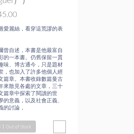
價
5.00
格
過愛麗絲，看穿這荒謬的表
。
爾曾自述，本書是他最富自
彩的一本書。仍舊保留一貫
趣味、博古通今，只是題材
世，也加入了許多他個人經
文篇章。本書收錄數篇曼古
年來散見各處的文章，三十
文篇章中探索了閱讀的世
學的意義，以及社會正義、
義的討論，
被喬治史坦納（George
Out of Stock
ner）譽為「閱讀之卡薩諾瓦」