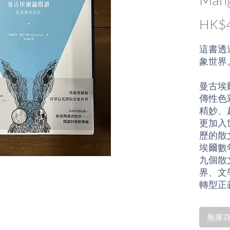
HK$4
這書透
象世界
曼古埃
傳性色
精妙、
更加入
歷的散
埃爾數
九個散
界、文
轉型正
曼古埃爾
無庫存〡
Stei