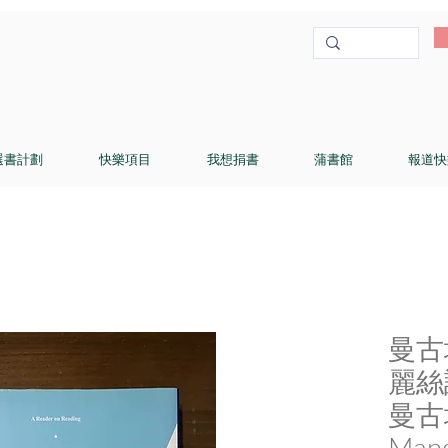
選書計劃
快樂項目
我想捐書
蒲書館
報道快
曼古
麗絲
曼古埃
Man