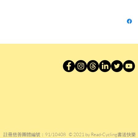
（Casa
中仍舊
而言，
的世界
徵博引
的《愛
為全書
作者簡
阿爾維托
Mangu
愛閱讀
籍，並
赫士（Jo
視力受
啟發，
翻譯家
籍加拿
註冊慈善團體編號：91/10408 © 2021 by Read-Cycling書送快樂
座藏書