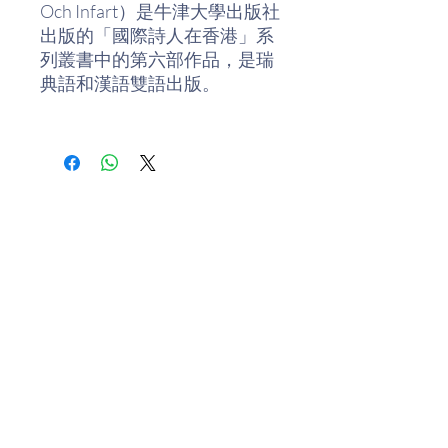
Och Infart）是牛津大學出版社
出版的「國際詩人在香港」系
列叢書中的第六部作品，是瑞
典語和漢語雙語出版。
特朗斯特羅默（Tomas
Tranströmer）是為數不多的
對世界文學深具影響的瑞典詩
人。他的詩作已經譯成六十多
種語言，對世界不同地方的詩
歌發展都意義重大。同是諾貝
爾文學獎得主的約瑟夫．布羅
斯基曾坦承，他從特朗斯特羅
默那裏偷用過不止一個意象。
中國詩人北島將特朗斯特羅默
當作偉大典範，北島說過：
「特朗斯特羅姆大於諾貝爾
獎。把文學獎授予他，與其說
樂助隨緣
是托馬斯的驕傲，不如說是瑞