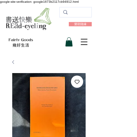
google-site-verification: google1673b2117cb94912.html
樂助隨緣