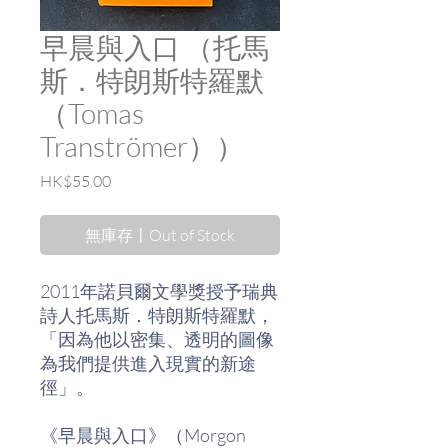
早晨與入口 （托馬
斯．特朗斯特羅默
（Tomas
Tranströmer））
價
HK$55.00
格
無庫存〡Out of Stock
2011年諾貝爾文學獎授予瑞典
詩人托馬斯．特朗斯特羅默，
「因為他以密集、透明的圖像
為我們提供進入現實的新途
徑」。
《早晨與入口》（Morgon