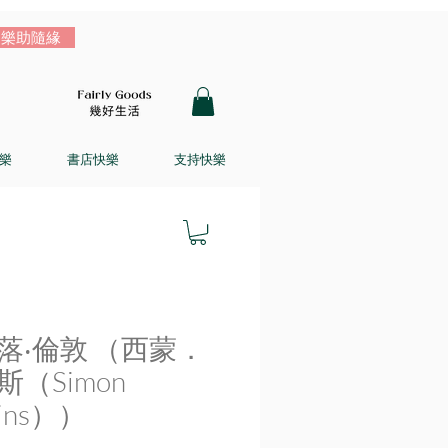
樂助隨緣
樂
書店快樂
支持快樂
落‧倫敦 （西蒙．
斯（Simon
kins））