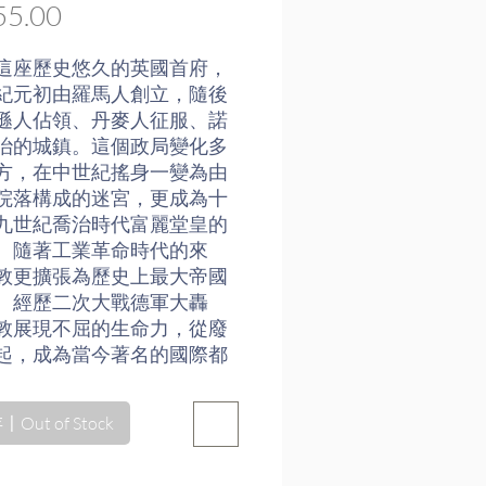
價
5.00
格
這座歷史悠久的英國首府，
紀元初由羅馬人創立，隨後
遜人佔領、丹麥人征服、諾
治的城鎮。這個政局變化多
方，在中世紀搖身一變為由
院落構成的迷宮，更成為十
九世紀喬治時代富麗堂皇的
。隨著工業革命時代的來
敦更擴張為歷史上最大帝國
。經歷二次大戰德軍大轟
敦展現不屈的生命力，從廢
起，成為當今著名的國際都
口即將突破九百萬大關。
Out of Stock
立在泰晤士河畔兩千年的城
以成就今日的樣貌？本書作
．詹金斯將倫敦歷史上的關