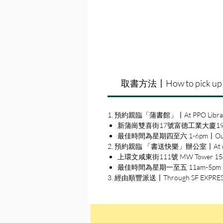
取書方法〡How to pick up
1. 預約親臨「蒲書館」〡At PPO Libra
新蒲崗雙喜街17號富德工業大廈19A室〡19A, Su
最佳時間為星期四至六 1-6pm〡Our best 
2. 預約親臨 「書送快樂」辦公室〡At our S
上環文咸東街111號 MW Tower 15樓〡15
最佳時間為星期一至五 11am-5pm〡Our b
3. 經由順豐派送〡Through SF EXPRE