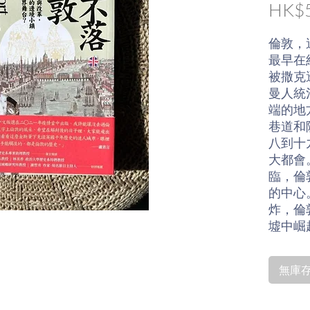
HK$5
倫敦，
最早在
被撒克
曼人統
端的地
巷道和
八到十
大都會
臨，倫
的中心
炸，倫
墟中崛
會，人
無庫存〡
這座矗
市，何
者西蒙