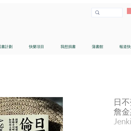
選書計劃
快樂項目
我想捐書
蒲書館
報道快
日不
詹金
Jen