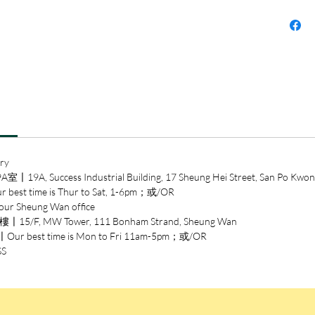
鍵人、
來，從
民，到
作者為
說明了
的鬥爭
分歧。
發展的
味和權
ry
呈現倫
ccess Industrial Building, 17 Sheung Hei Street, San Po Kwon
time is Thur to Sat, 1-6pm；或/OR
作者簡
heung Wan office
西蒙．詹金
/F, MW Tower, 111 Bonham Strand, Sheung Wan
194
est time is Mon to Fri 11am-5pm；或/OR
晤士報
SS
作家。
規劃、
構，並於