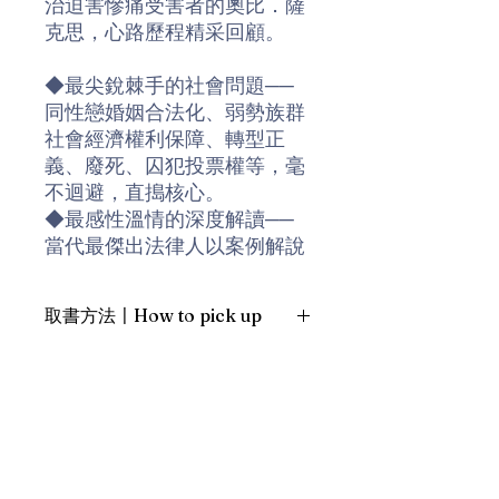
治迫害慘痛受害者的奧比．薩
克思，心路歷程精采回顧。
◆最尖銳棘手的社會問題──
同性戀婚姻合法化、弱勢族群
社會經濟權利保障、轉型正
義、廢死、囚犯投票權等，毫
不迴避，直搗核心。
◆最感性溫情的深度解讀──
當代最傑出法律人以案例解說
如何將法律與人性重新接軌，
以期為人類的自由與尊嚴服
取書方法〡How to pick up
務，充滿對人類社會能和解共
生的殷切盼望。
1. 預約親臨「蒲書館」〡At PPO
◆跨國界、跨族群，理解當下
Library
人權與司法議題必讀經典──
新蒲崗雙喜街17號富德工業大廈
只要以人性尊嚴與民主自由領
19A室〡19A, Success Industrial
Building, 17 Sheung Hei Street, San
航，法律爭議並不難化解。
Po Kwong