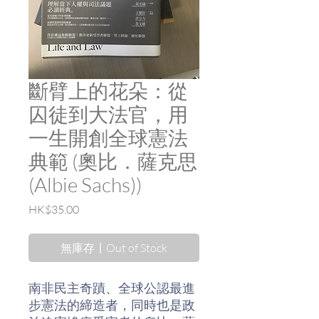
斷臂上的花朵：從
囚徒到大法官，用
一生開創全球憲法
典範 (奧比．薩克思
(Albie Sachs))
價
HK$35.00
格
無庫存〡Out of Stock
南非民主奇蹟、全球公認最進
步憲法的締造者，同時也是政