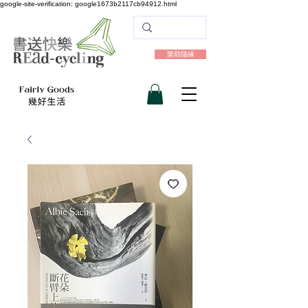
google-site-verification: google1673b2117cb94912.html
樂助隨緣