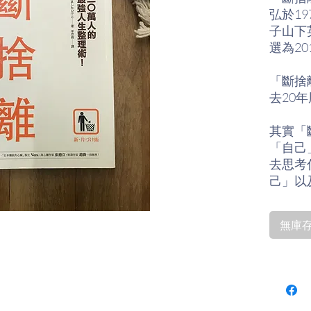
弘於1
子山下
選為2
「斷捨
去20
其實「
「自己
去思考
己」以
常用」
品就請
無庫存〡
許多人
如山，
和運勢
理，卻