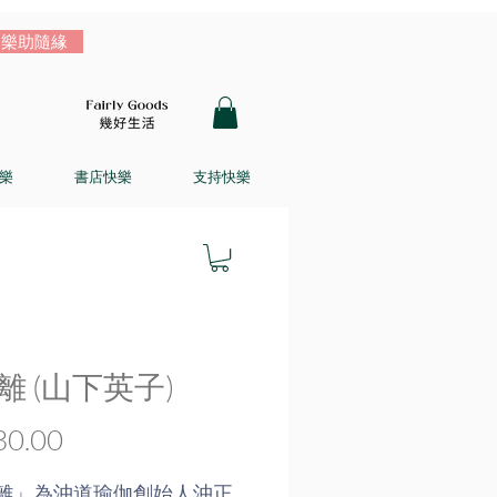
樂助隨緣
樂
書店快樂
支持快樂
離 (山下英子)
價
0.00
格
離」為沖道瑜伽創始人沖正