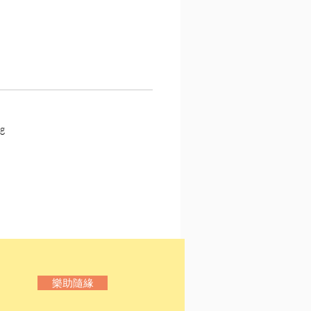
程中，常常會覺得「捨不
「太浪費」、「好可惜」，
離」一書為讀者一一破解心
離」並不是主張簡樸或清貧
，而是藉由對物品進行「減
為自己的生活加分。在每個
g
只使用最少量，但最好、最
己的東西，如此一來，不僅
環境變得清爽，連帶也會改
的心靈層面，更奇妙的是
離」是個自動機制，只要一
行動，這個過程就會不斷循
外在到內在，整個人煥然一
樂助隨緣