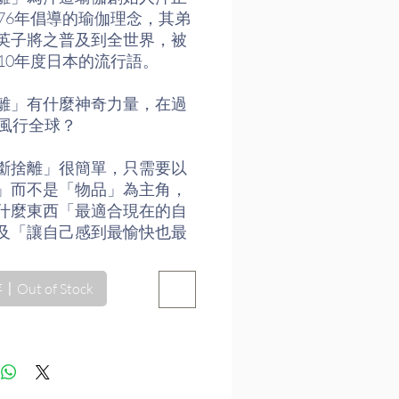
976年倡導的瑜伽理念，其弟
英子將之普及到全世界，被
010年度日本的流行語。
離」有什麼神奇力量，在過
年風行全球？
斷捨離」很簡單，只需要以
」而不是「物品」為主角，
什麼東西「最適合現在的自
及「讓自己感到最愉快也最
。只要不符合這個標準的物
淘汰或送人。
Out of Stock
的住家或辦公室裡東西堆積
處在這種環境中，人的能量
都會受影響。但有心想要整
又往往不知從何著手，在整