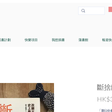
選書計劃
快樂項目
我想捐書
蒲書館
報道快
斷捨
HK$3
「斷捨