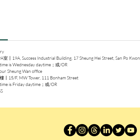
理的過
得」、
「斷捨
魔。
「斷捨
的生活
ry
法」來
ccess Industrial Building, 17 Sheung Hei Street, San Po Kwon
當下都
 is Wednesday daytime；或/OR
適合自
heung Wan office
周圍的
/F, MW Tower, 111 Bonham Street
善我們
is Friday daytime；或/OR
「斷捨
SS
旦開始
環，從
新！