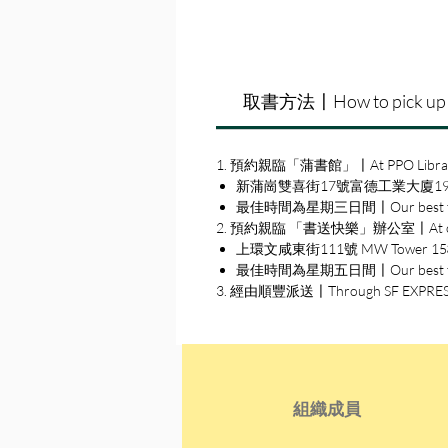
取書方法〡How to pick up
1. 預約親臨「蒲書館」〡At PPO Libra
新蒲崗雙喜街17號富德工業大廈19A室〡19A, Su
最佳時間為星期三日間〡Our best time
2. 預約親臨 「書送快樂」辦公室〡At our S
上環文咸東街111號 MW Tower 15樓〡15
最佳時間為星期五日間〡Our best time 
3. 經由順豐派送〡Through SF EXPRE
組織成員