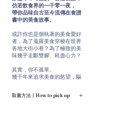
仿若飲食界的一千零一夜，
帶你品味自古至今流傳在食譜
書中的美食故事。
或許你也是個執著的美食愛好
者，為了蒐羅美食穿梭在世界
各地大街小巷？為了極致的美
味幾乎走斷雙腳、耗盡心力？
其實，你不孤單。
幾千年來追求美食的慾望，驅
動著世界各地的人們奮起而
戰。
取書方法〡How to pick up
法國大廚布里亞－薩瓦蘭曾
1. 預約親臨「蒲書館」〡At PPO
說：「只要告訴我你吃的是何
Library
種食物，我就能說出你是怎樣
新蒲崗雙喜街17號富德工業大廈
的人。」
19A室〡19A, Success Industrial
Building, 17 Sheung Hei Street, San