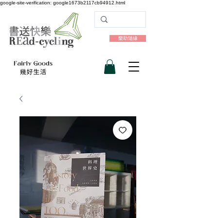
google-site-verification: google1673b2117cb94912.html
樂助隨緣