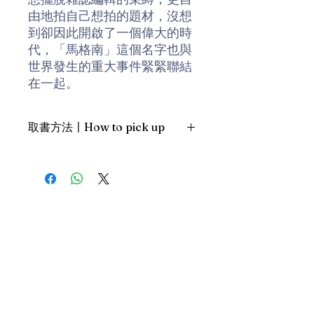
由地拍自己想拍的題材，沒想
到卻因此開啟了一個偉大的時
代，「馬格南」這個名字也與
世界發生的重大事件緊緊聯結
在一起。
本書是一本馬格南圖片社傑出
取書方法〡How to pick up
攝影師們的傳記，並且以一種
特殊的視角，逼真地重現半個
1. 預約親臨「蒲書館」〡At PPO
多世紀以來，馬格南成員如何
Library
在槍林彈雨的第一線目擊各種
新蒲崗雙喜街17號富德工業大廈
戰爭與衝突。像是：西班牙內
19A室〡19A, Success Industrial
Building, 17 Sheung Hei Street, San
戰、二次世界大戰、蘇聯關上
Po Kwong
鐵幕、中國大陸易幟、以色列
最佳時間為星期三日間〡Our best
獨立戰爭、南非屠殺黑人、韓
time is Wednesday daytime；或/OR
戰跟越戰等等。透過馬格南的
2. 預約親臨 「書送快樂」辦公室〡At
作品，讓我們從戰爭與災難中
our Sheung Wan office
看到人類的愚蠢與荒謬。這些
上環文咸東街111號 MW Tower 15