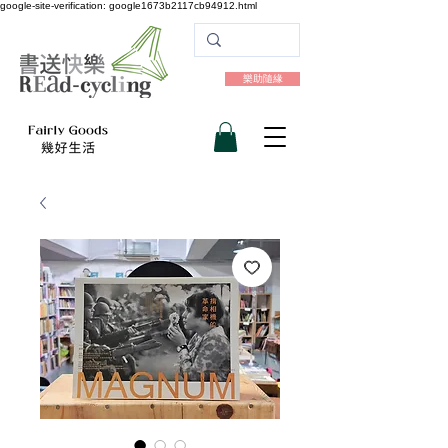
google-site-verification: google1673b2117cb94912.html
樂助隨緣