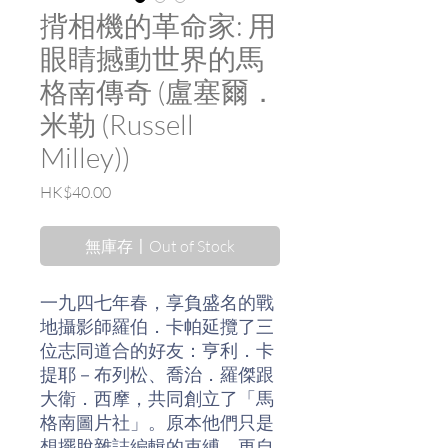
揹相機的革命家: 用
眼睛撼動世界的馬
格南傳奇 (盧塞爾．
米勒 (Russell
Milley))
價
HK$40.00
格
無庫存〡Out of Stock
一九四七年春，享負盛名的戰
地攝影師羅伯．卡帕延攬了三
位志同道合的好友：亨利．卡
提耶－布列松、喬治．羅傑跟
大衛．西摩，共同創立了「馬
格南圖片社」。原本他們只是
想擺脫雜誌編輯的束縛，更自