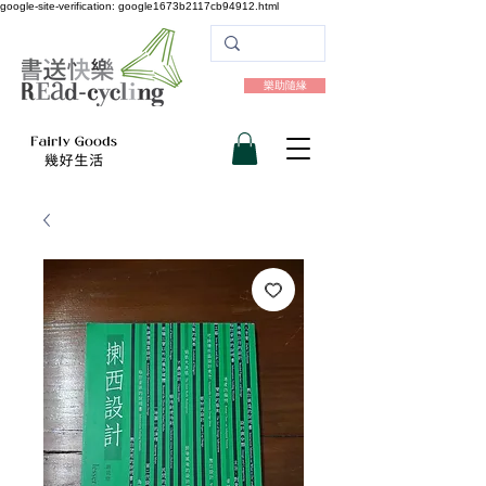
google-site-verification: google1673b2117cb94912.html
樂助隨緣