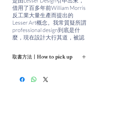
是由Lesser Design引申出來，
借用了百多年前William Morris
反工業大量生產而提出的
Lesser Art概念。我常質疑所謂
professional design到底是什
麼，現在設計大行其道，被認
為是創意經濟的原動力，卻忘
了飲水思源，其實這些堂皇的
取書方法〡How to pick up
設計背後，都是從民間生活的
insight再發展出來的。」――
1. 預約親臨「蒲書館」〡At PPO
蕭競聰
Library
新蒲崗雙喜街17號富德工業大廈
本書劃分「微不足道的設
19A室〡19A, Success Industrial
Building, 17 Sheung Hei Street, San
計？」、「常民設計的不平常
Po Kwong
概念」、「設計資訊」及「社
最佳時間為星期四至六 1-6pm〡
區傳統與設計」四部分，探討
Our best time is Thur to Sat, 1-
共二十九項在城巿生活日常背
6pm；或/OR
後難以名狀的設計概念，例如
2. 預約親臨 「書送快樂」辦公室〡At
街頭廣告、紙杯、菜單、標
our Sheung Wan office