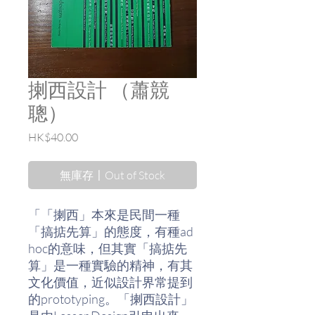
揦西設計 （蕭競
聰）
價
HK$40.00
格
無庫存〡Out of Stock
「「揦西」本來是民間一種
「搞掂先算」的態度，有種ad
hoc的意味，但其實「搞掂先
算」是一種實驗的精神，有其
文化價值，近似設計界常提到
的prototyping。「揦西設計」