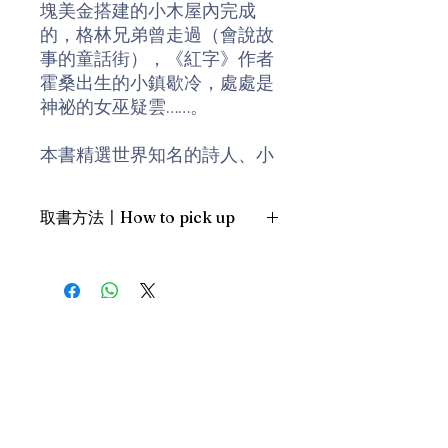
塊美金搭建的小木屋內完成
的，格林兄弟曾走過（會說故
事的童話街），《紅字》作者
霍桑出生的小鎮歇冷，處處是
神祕的女巫疑雲……。
本書精選世界知名的詩人、小
說者、劇作家的故居，帶你的
一趟人文之旅，一窺文學
取書方法〡How to pick up
『家』堂奧，追尋文學家的腳
步，走入了偉大著作的世界
1. 預約親臨「蒲書館」〡At PPO
裏……
Library
新蒲崗雙喜街17號富德工業大廈
「這一冊文采清新的旅遊筆記
19A室〡19A, Success Industrial
Building, 17 Sheung Hei Street, San
書，是作者成寒近十年來在遊
Po Kwong
歷過程中所拜訪世界知名文學
最佳時間為星期三日間〡Our best
家故居的紀實...對原本喜好或
time is Wednesday daytime；或/OR
熟悉這些文學家的讀者而言，
2. 預約親臨 「書送快樂」辦公室〡At
可衍生出更深入的回味和緬
our Sheung Wan office