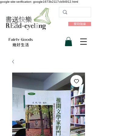
google-site-verification: google1673b2117cb94912.html
樂助隨緣