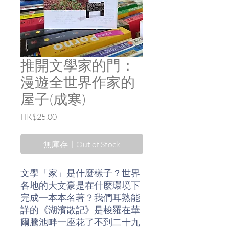
推開文學家的門：
漫遊全世界作家的
屋子(成寒)
價
HK$25.00
格
無庫存〡Out of Stock
文學「家」是什麼樣子？世界
各地的大文豪是在什麼環境下
完成一本本名著？我們耳熟能
詳的《湖濱散記》是梭羅在華
爾騰池畔一座花了不到二十九