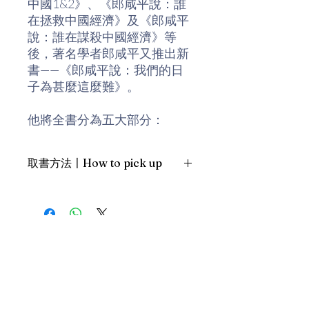
中國1&2》、《郎咸平說：誰
在拯救中國經濟》及《郎咸平
說：誰在謀殺中國經濟》等
後，著名學者郎咸平又推出新
書——《郎咸平說：我們的日
子為甚麼這麼難》。
他將全書分為五大部分：
第一部分談的是每個老百姓都
取書方法〡How to pick up
關心的話題，那就是為什麼在
中國生活總是這麼難。
1. 預約親臨「蒲書館」〡At PPO
Library
第二部分談的是為什麼內地醫
新蒲崗雙喜街17號富德工業大廈
改、教改和房改這麼難。
19A室〡19A, Success Industrial
Building, 17 Sheung Hei Street, San
Po Kwong
第三部分談的是為什麼內地企
最佳時間為星期三日間〡Our best
業的日子過得也這麼難。
time is Wednesday daytime；或/OR
2. 預約親臨 「書送快樂」辦公室〡At