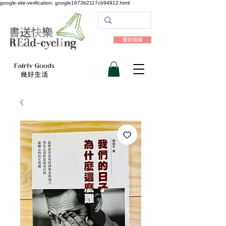
google-site-verification: google1673b2117cb94912.html
樂助隨緣