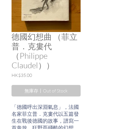
德國幻想曲 （菲立
普．克婁代
（Philippe
Claudel））
價
HK$35.00
格
無庫存〡Out of Stock
「德國呼出深淵氣息」，法國
名家菲立普．克婁代以五篇發
生在戰後德國的故事，譜寫一
首奔放、狂野而殘酷的幻想