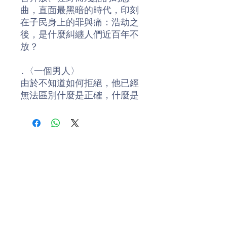
曲，直面最黑暗的時代，印刻
在子民身上的罪與痛：浩劫之
後，是什麼糾纏人們近百年不
放？
․〈一個男人〉
由於不知道如何拒絕，他已經
無法區別什麼是正確，什麼是
錯誤。
․〈性與椴樹〉
戰爭結束以後，他會在大樹下
聽他們演奏，等待一生中極其
珍貴的一個人。
․〈伊爾瑪．格雷斯〉
她什麼時候才能逃開？過不被
任何人決定的、自己的生活？