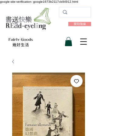
google-site-verification: google1673b2117cb94912.html
樂助隨緣