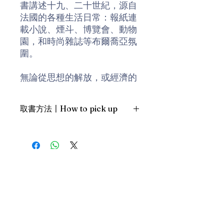
書講述十九、二十世紀，源自
法國的各種生活日常：報紙連
載小說、煙斗、博覽會、動物
園，和時尚雜誌等布爾喬亞氛
圍。
無論從思想的解放，或經濟的
繁榮來說，十九世紀可說是歐
洲的黃金年代。在這輝煌百年
取書方法〡How to pick up
中，它創造出人類社會文明不
曾有過的布爾喬亞階級。並把
1. 預約親臨「蒲書館」〡At PPO
人類的未來命運交付在這群龐
Library
大的消費群體手中。
新蒲崗雙喜街17號富德工業大廈
19A室〡19A, Success Industrial
Building, 17 Sheung Hei Street, San
當我們從二十一世紀回顧，會
Po Kwong
發現，原來我們今天視為進步
最佳時間為星期四至六 1-6pm〡
象徵的許多消費形式、物質科
Our best time is Thur to Sat, 1-
技的使用、甚至思想觀念的啟
6pm；或/OR
迪，早在樸素的十九世紀，已
2. 預約親臨 「書送快樂」辦公室〡At