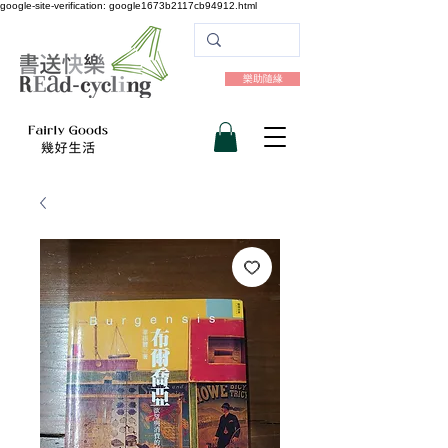
google-site-verification: google1673b2117cb94912.html
樂助隨緣