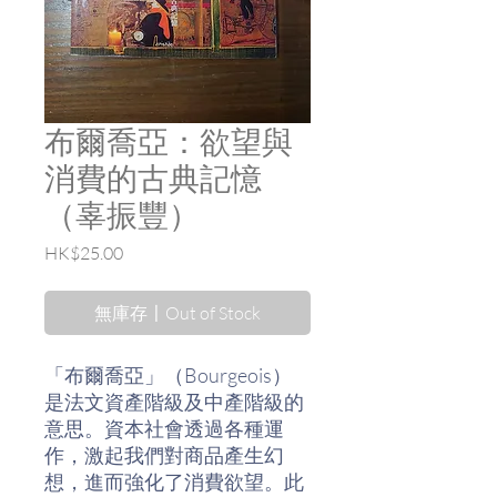
布爾喬亞：欲望與
消費的古典記憶
（辜振豐）
價
HK$25.00
格
無庫存〡Out of Stock
「布爾喬亞」（Bourgeois）
是法文資產階級及中產階級的
意思。資本社會透過各種運
作，激起我們對商品產生幻
想，進而強化了消費欲望。此