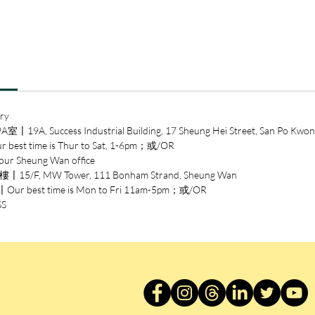
夏目漱
家，面
不動搖
正是他
間展現
養。如
ry
術觀，
ccess Industrial Building, 17 Sheung Hei Street, San Po Kwon
憬的紙
time is Thur to Sat, 1-6pm；或/OR
heung Wan office
夏目漱
/F, MW Tower, 111 Bonham Strand, Sheung Wan
美學思
est time is Mon to Fri 11am-5pm；或/OR
宮崎駿
SS
訪談時
主要只
史以及
特別收
現實的