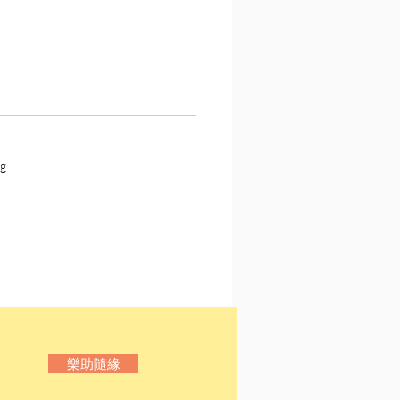
石作為明治維新的國民作
對洶湧而來的西方文明，並
他對漢學的偏愛。《草枕》
堅守東洋文化的實踐。字句
出飽滿的「和、漢、洋」涵
此高超的技巧呈現漱石的藝
打造出了宛如真實且令人憧
g
上桃花源。
石文學所蘊含的文化底蘊、
想極其飽和，影響動畫大師
甚多。吉卜力團隊曾在公開
提到：「汲取創作靈感時，
閱讀三類：兒童文學、戰爭
夏目漱石。」
樂助隨緣
錄〈夢十夜〉，
以10個超脫
夢境，寄喻夏目漱石對生