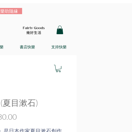
樂助隨緣
樂
書店快樂
支持快樂
 (夏目漱石)
價
0.00
格
》是日本作家夏目漱石創作