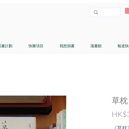
選書計劃
快樂項目
我想捐書
蒲書館
報道快
草枕
HK$3
《草枕