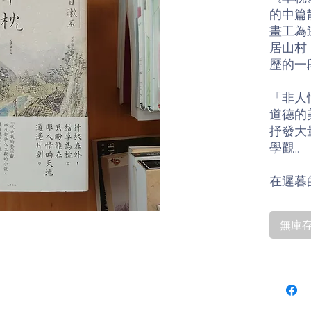
的中篇
畫工為
居山村
歷的一
「非人
道德的
抒發大
學觀。
在遲暮
人心，
孤獨的
無庫存〡
的代表
「這是
的創作
駐人們