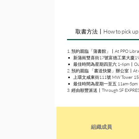
取書方法〡How to pick up
1. 預約親臨「蒲書館」〡At PPO Libra
新蒲崗雙喜街17號富德工業大廈19A室〡19A, Su
最佳時間為星期四至六 1-6pm〡Our best 
2. 預約親臨 「書送快樂」辦公室〡At our S
上環文咸東街111號 MW Tower 15樓〡15
最佳時間為星期一至五 11am-5pm〡Our b
3. 經由順豐派送〡Through SF EXPRE
組織成員