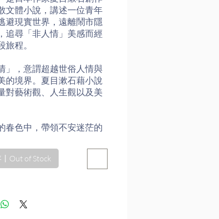
散文體小說，講述一位青年
逃避現實世界，遠離鬧市隱
，追尋「非人情」美感而經
段旅程。
情」，意謂超越世俗人情與
美的境界。夏目漱石藉小說
量對藝術觀、人生觀以及美
的春色中，帶領不安迷茫的
感受廣闊天地之美以及全然
狂喜。是夏目漱石前期重要
Out of Stock
作品。
與世上的小說全然相反意義
，我只想純粹將美的感覺留
心中。」