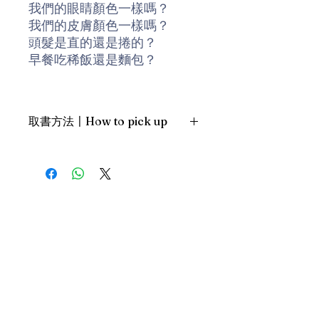
我們的眼睛顏色一樣嗎？
我們的皮膚顏色一樣嗎？
頭髮是直的還是捲的？
早餐吃稀飯還是麵包？
世界上，每個小朋友都長得不
一樣、過著不一樣的生活。我
取書方法〡How to pick up
的眼睛是黑色的、你的眼睛是
藍色的、他的眼睛是棕色的；
1. 預約親臨「蒲書館」〡At PPO
我的頭髮是黑色的、你的頭髮
Library
是金色的、他的頭髮是紅色
新蒲崗雙喜街17號富德工業大廈
的。但是，我們都有五根手指
19A室〡19A, Success Industrial
Building, 17 Sheung Hei Street, San
頭，我們都有眼睛、鼻子、嘴
Po Kwong
巴，我們都會看書、都會跳
最佳時間為星期四至六 1-6pm〡
舞、都會玩耍……我們看起來不
Our best time is Thur to Sat, 1-
同卻又相同。
6pm；或/OR
2. 預約親臨 「書送快樂」辦公室〡At
一起來認識全世界的小朋友
our Sheung Wan office
吧！或許，你可以在這本書裏
上環文咸東街111號 MW Tower 15