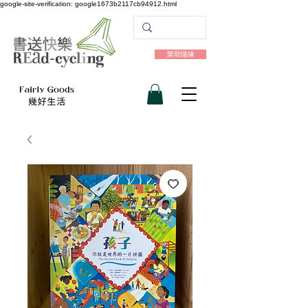
google-site-verification: google1673b2117cb94912.html
樂助隨緣