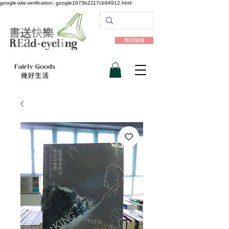
google-site-verification: google1673b2117cb94912.html
樂助隨緣