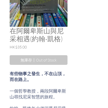
在阿爾卑斯山與尼
采相遇(約翰‧凱格)
價
HK$35.00
格
無庫存〡Out of Stock
有些物事之發生，不在山頂，
而在路上。
一個哲學教授，兩段阿爾卑斯
山尋找尼采智慧的旅程。