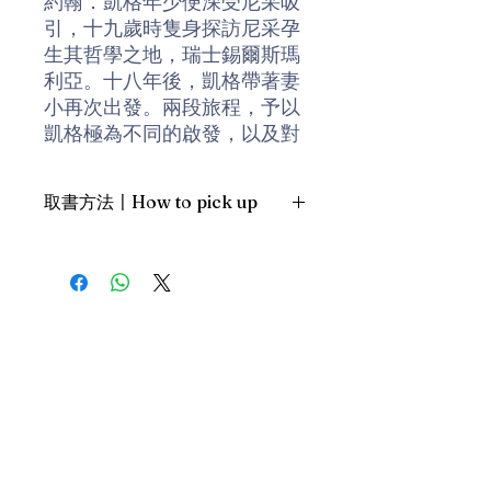
約翰．凱格年少便深受尼采吸
引，十九歲時隻身探訪尼采孕
生其哲學之地，瑞士錫爾斯瑪
利亞。十八年後，凱格帶著妻
小再次出發。兩段旅程，予以
凱格極為不同的啟發，以及對
人類處境的啟示。
取書方法〡How to pick up
本書不只探討尼采的理想，也
探討其生活體驗與二十一世紀
1. 預約親臨「蒲書館」〡At PPO
現況有何關聯。它提醒我們如
Library
何免於自滿，在明智與瘋狂間
新蒲崗雙喜街17號富德工業大廈
取得平衡，掌握那些無法企及
19A室〡19A, Success Industrial
Building, 17 Sheung Hei Street, San
之物事。套用尼采的話來說，
Po Kwong
透過無可避免的墜落，人們有
最佳時間為星期三日間〡Our best
了可以「成為自己」的機會。
time is Wednesday daytime；或/OR
2. 預約親臨 「書送快樂」辦公室〡At
our Sheung Wan office
上環文咸東街111號 MW Tower 15