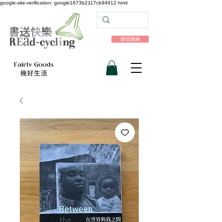
google-site-verification: google1673b2117cb94912.html
樂助隨緣