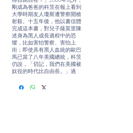
剛成為爸爸的科茨在報上看到
大學時期友人瓊斯遭警察開槍
射殺。十五年後，他以書信體
完成這本書，對兒子薩莫里陳
述身為黑人成長過程中的恐
懼，比如害怕警察、害怕上
街；即使具有黑人血統的歐巴
馬已當了八年美國總統，科茨
仍說，「切記，我們在美國被
奴役的時代比自由長。」過
往，黑人被奴役、被隔離，現
在則被威脅、被拘禁、被謀
殺，白人至上主義仍舊為代代
黑人套上枷鎖。
科茨以犀利、自剖的散文筆
觸，描述自己認同的追尋，探
究恐懼感的根源，批判民主美