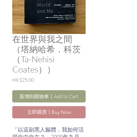
在世界與我之間
（塔納哈希．科茨
（Ta-Nehisi
Coates））
價
HK$25.00
格
新增到購物車〡Add to Cart
立即購買〡Buy Now
「以這副黑人軀體，我如何活
得自由自在？」2000年九月，