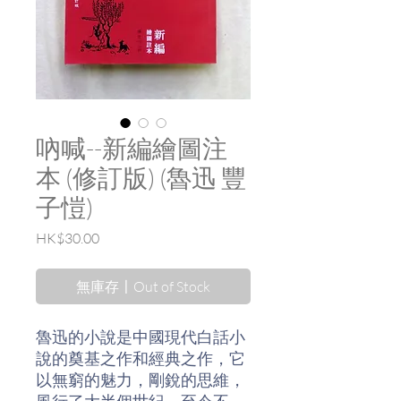
吶喊--新編繪圖注
本 (修訂版) (魯迅 豐
子愷)
價
HK$30.00
格
無庫存〡Out of Stock
魯迅的小說是中國現代白話小
說的奠基之作和經典之作，它
以無窮的魅力，剛銳的思維，
風行了大半個世紀，至今不