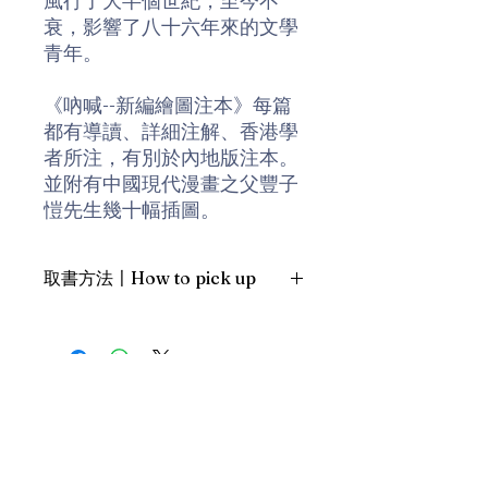
衰，影響了八十六年來的文學
青年。
《吶喊--新編繪圖注本》每篇
都有導讀、詳細注解、香港學
者所注，有別於內地版注本。
並附有中國現代漫畫之父豐子
愷先生幾十幅插圖。
魯迅在《吶喊》自序曾引述與
取書方法〡How to pick up
正在籌辦雜誌《新青年》的友
人一段對話：
1. 預約親臨「蒲書館」〡At PPO
Library
「假如一間鐵屋子，是絕無窗
新蒲崗雙喜街17號富德工業大廈
戶而萬難破毀的，裏面有許多
19A室〡19A, Success Industrial
Building, 17 Sheung Hei Street, San
熟睡的人們，不久都要悶死
Po Kwong
了，然而是從昏睡入死滅，並
最佳時間為星期三日間〡Our best
不感到就死的悲哀。現在你大
time is Wednesday daytime；或/OR