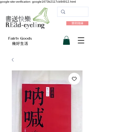
google-site-verification: google1673b2117cb94912.html
樂助隨緣