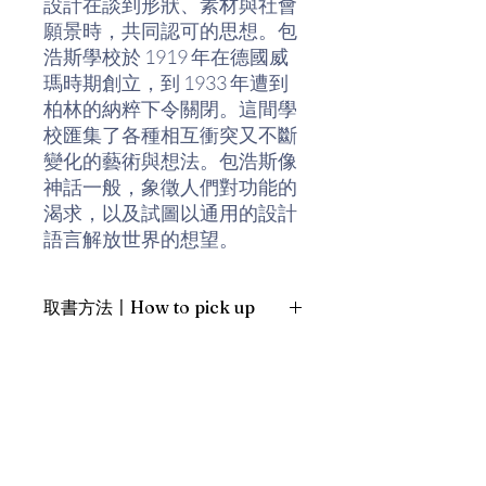
設計在談到形狀、素材與社會
願景時，共同認可的思想。包
浩斯學校於 1919 年在德國威
瑪時期創立，到 1933 年遭到
柏林的納粹下令關閉。這間學
校匯集了各種相互衝突又不斷
變化的藝術與想法。包浩斯像
神話一般，象徵人們對功能的
渴求，以及試圖以通用的設計
語言解放世界的想望。
此書為包浩斯成立 100 週年紀
取書方法〡How to pick up
念版。走過百年風華，包浩斯
何以能屹立不搖，成為眾多現
1. 預約親臨「蒲書館」〡At PPO
代設計的啟蒙原點？本書探討
Library
的不是包浩斯成形的動盪沿
新蒲崗雙喜街17號富德工業大廈
革，而是回歸其最精純的設計
19A室〡19A, Success Industrial
Building, 17 Sheung Hei Street, San
原理，揭露其之所以能歷久彌
Po Kwong
新的真貌。