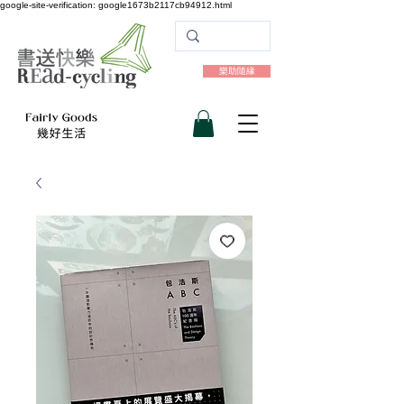
google-site-verification: google1673b2117cb94912.html
樂助隨緣