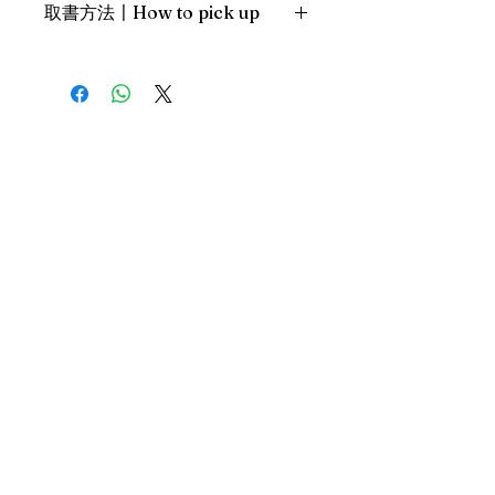
取書方法〡How to pick up
行攝影展。
1. 預約親臨「蒲書館」〡At PPO
Library
新蒲崗雙喜街17號富德工業大廈
19A室〡19A, Success Industrial
Building, 17 Sheung Hei Street, San
Po Kwong
最佳時間為星期三日間〡Our best
time is Wednesday daytime；或/OR
2. 預約親臨 「書送快樂」辦公室〡At
our Sheung Wan office
上環文咸東街111號 MW Tower 15
樓〡15/F, MW Tower, 111 Bonham
Street
最佳時間為星期五日間〡Our best
樂助隨緣
time is Friday daytime；或/OR
3. 經由順豐派送〡Through SF
EXPRESS
組織成員
去年統計