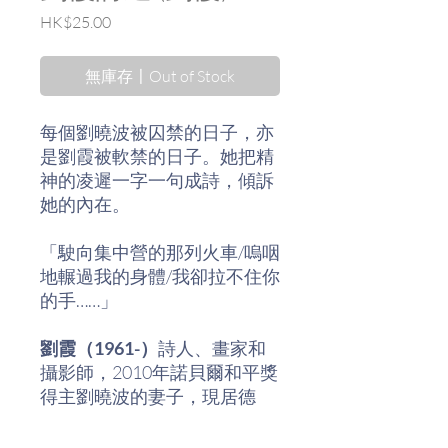
價
HK$25.00
格
無庫存〡Out of Stock
每個劉曉波被囚禁的日子，亦
是劉霞被軟禁的日子。她把精
神的凌遲一字一句成詩，傾訴
她的內在。
「駛向集中營的那列火車/嗚咽
地輾過我的身體/我卻拉不住你
的手……」
劉霞（1961-）
詩人、畫家和
攝影師，2010年諾貝爾和平獎
得主劉曉波的妻子，現居德
國。繼去年(2019)在法蘭克福
和台北後，今年九月於柏林舉