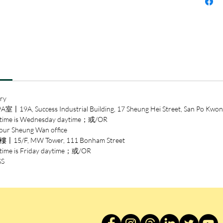
子」等
西西，
1938
港，畢
教職，
香港《
豐，出
ry
說等近
ccess Industrial Building, 17 Sheung Hei Street, San Po Kwon
《像我
 is Wednesday daytime；或/OR
第八屆
heung Wan office
獎。1
/F, MW Tower, 111 Bonham Street
乳房》
is Friday daytime；或/OR
十大好
SS
城》被
文小說1
憶、陳
獎，獲
氈》。