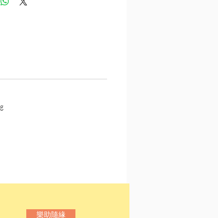
等。
原名張彥，廣東中山人。
年生於上海，1950年定居香
業於葛量洪教育學院，曾任
又專事文學創作與研究，為
素葉文學》同人。著作極
版有詩集、散文、長短篇小
30種。1983年，短篇小說
g
這樣的一個女子》獲聯合報
小說獎之聯副短篇小說推薦
992年，她的長篇小說《哀悼
名列台灣《中國時報》開卷
書。1999年，長篇小說《我
《亞洲週刊》評入20世紀中
00強。2005年，繼王安
映真之後獲世界華文文學
獎作品是長篇小說《飛
樂助隨緣
2009年，《我的喬治亞》、