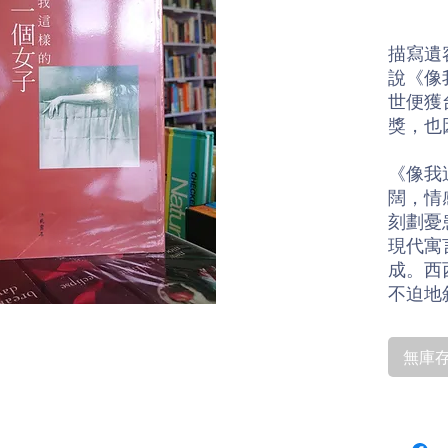
描寫遺
說《像
世便獲
獎，也
《像我
闊，情
刻劃憂
現代寓
成。西
不迫地
內容有
回歸；
無庫存〡
的問題
表作；
水」，
弱、陰