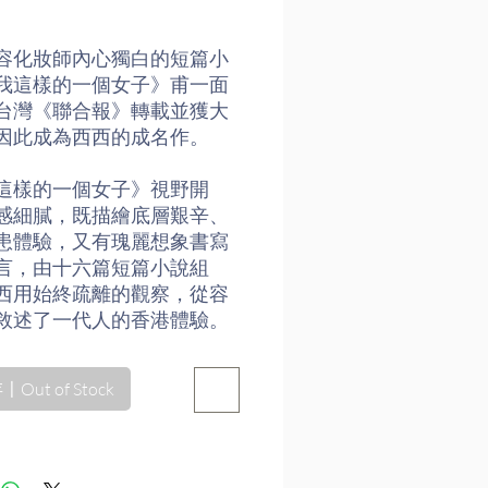
格
容化妝師內心獨白的短篇小
我這樣的一個女子》甫一面
台灣《聯合報》轉載並獲大
因此成為西西的成名作。
這樣的一個女子》視野開
感細膩，既描繪底層艱辛、
患體驗，又有瑰麗想象書寫
言，由十六篇短篇小說組
西用始終疏離的觀察，從容
敘述了一代人的香港體驗。
關乎社會政治問題，如九七
有探究人的身份，生存空間
Out of Stock
，如「抽屜」一文即是其代
更有諷刺社會現象的「北
「龍骨」；還有描寫人的軟
暗面的「像我這樣的一個女