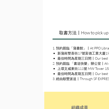
取書方法〡How to pick up
1. 預約親臨「蒲書館」〡At PPO Libra
新蒲崗雙喜街17號富德工業大廈19A室〡19A, Su
最佳時間為星期三日間〡Our best time
2. 預約親臨 「書送快樂」辦公室〡At our S
上環文咸東街111號 MW Tower 15樓〡15
最佳時間為星期五日間〡Our best time 
3. 經由順豐派送〡Through SF EXPRE
組織成員