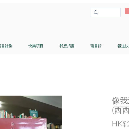
選書計劃
快樂項目
我想捐書
蒲書館
報道快
像我
(西西
HK$2