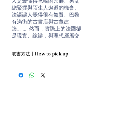
人是最懂得吃喝的民族、男女
總緊握與陌生人邂逅的機會、
法語讓人覺得很有氣質、巴黎
有滿街的古書店與古董建
築……。然而，實際上的法國卻
是現實、詭辯，與理想層層交
疊……
取書方法〡How to pick up
在我們欽慕法國物品的同時，
實則蘊含了某種想像，藉由想
1. 預約親臨「蒲書館」〡At PPO
像來感覺未曾謀面的歐洲，在
Library
那些外國舶來品中蘊含了一種
新蒲崗雙喜街17號富德工業大
想像：對於遠方生活的夢想，
廈19A室〡19A, Success
那才是我們心中真正的高級貨
Industrial Building, 17 Sheung
色。
Hei Street, San Po Kwong
最佳時間為星期四至六 1-6pm
作者簡介
〡Our best time is Thur to Sat,
鹿島茂(1949-)，旅法日本文學
1-6pm；或/OR
作家，也是重量級法國學研究
2. 預約親臨 「書送快樂」辦公室