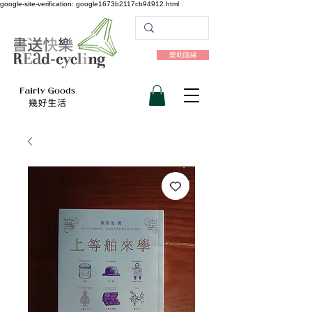
google-site-verification: google1673b2117cb94912.html
樂助隨緣